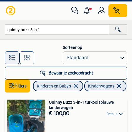
Kinderwagens en Combinaties
Sorteer op
Alle afstanden…
Bewaar je zoekopdracht
Filters
Kinderen en Baby's
Kinderwagens
Ver
Quinny Buzz 3-in-1 turkooisblauwe
kinderwagen
€ 100,00
Details