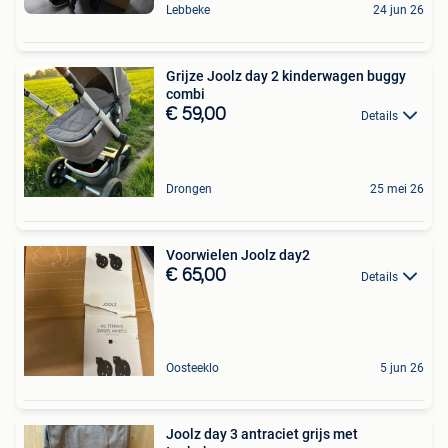
Lebbeke
24 jun 26
Grijze Joolz day 2 kinderwagen buggy
combi
€ 59,00
Details
Drongen
25 mei 26
Voorwielen Joolz day2
€ 65,00
Details
Oosteeklo
5 jun 26
Joolz day 3 antraciet grijs met