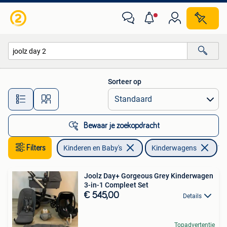
Kinderwagens en Combinaties
Sorteer op
Alle afstanden…
Bewaar je zoekopdracht
Filters
Kinderen en Baby's
Kinderwagens
Ver
Joolz Day+ Gorgeous Grey Kinderwagen
3-in-1 Compleet Set
€ 545,00
Details
Topadvertentie