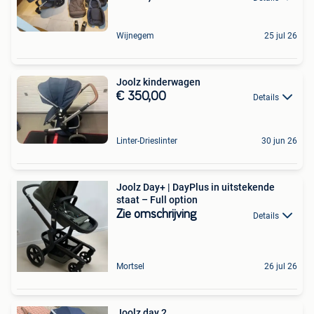
Wijnegem
25 jul 26
Joolz kinderwagen
€ 350,00
Details
Linter-Drieslinter
30 jun 26
Joolz Day+ | DayPlus in uitstekende
staat – Full option
Zie omschrijving
Details
Mortsel
26 jul 26
Joolz day 2