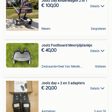
Joolz Day kinderwagen 2 in 1
€ 100,00
Details
Rekem
Eergisteren
Joolz Footboard Meerijdplankje
€ 40,00
Details
Zwijnaarde+Deel Van Merelbeke
Gisteren
Joolz day + 2 en 3 adapters
€ 20,00
Details
Aartselaar
3 aug 26