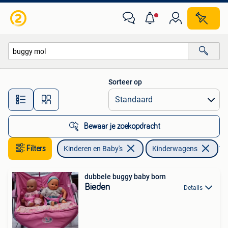
Kinderwagens en Combinaties
Sorteer op
Alle afstanden…
Bewaar je zoekopdracht
Filters
Kinderen en Baby's
Kinderwagens
Ver
dubbele buggy baby born
Bieden
Details