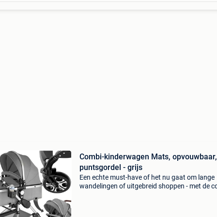
Combi-kinderwagen Mats, opvouwbaar,
puntsgordel - grijs
Een echte must-have of het nu gaat om lange
wandelingen of uitgebreid shoppen - met de c
kinderwagen mats van tectake geniet je van
maximale flexibiliteit. Het stabiele, poedergec
aluminium fr