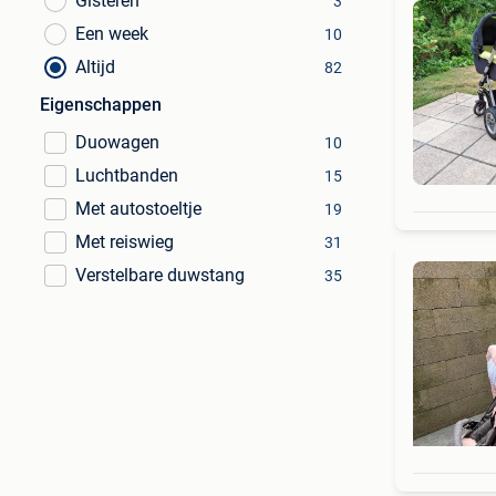
Gisteren
3
Een week
10
Altijd
82
Eigenschappen
Duowagen
10
Luchtbanden
15
Met autostoeltje
19
Met reiswieg
31
Verstelbare duwstang
35