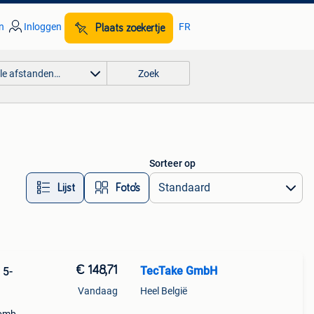
n
Inloggen
FR
Plaats zoekertje
lle afstanden…
Zoek
Sorteer op
Lijst
Foto’s
€ 148,71
TecTake GmbH
 5-
Vandaag
Heel België