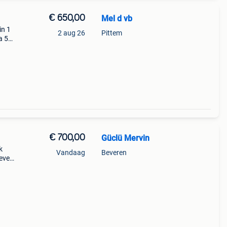
€ 650,00
Mel d vb
in 1
2 aug 26
Pittem
a 5
oor de
€ 700,00
Güclü Mervin
k
Vandaag
Beveren
eveer
 Er
foto’