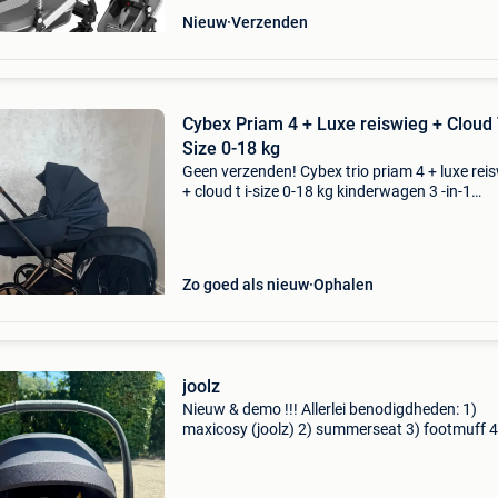
Nieuw
Verzenden
Cybex Priam 4 + Luxe reiswieg + Cloud 
Size 0-18 kg
Geen verzenden! Cybex trio priam 4 + luxe rei
+ cloud t i-size 0-18 kg kinderwagen 3 -in-1
compleet voor 1 kindje gebruikt 😊 750€vastpr
komt uit een rook en diervrij huis . Wat krijg je
Zo goed als nieuw
Ophalen
joolz
Nieuw & demo !!! Allerlei benodigdheden: 1)
maxicosy (joolz) 2) summerseat 3) footmuff 4
handvaten geo3 5) allerlei (zie foto&#39;s) joo
prijs overeen te komen