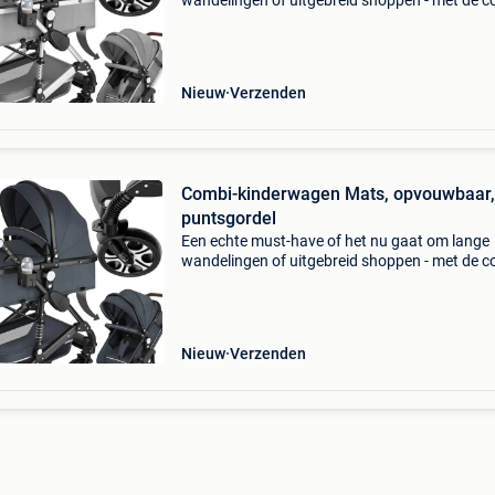
wandelingen of uitgebreid shoppen - met de c
kinderwagen mats van tectake geniet je van
maximale flexibiliteit. Het stabiele, poedergec
aluminium fr
Nieuw
Verzenden
Combi-kinderwagen Mats, opvouwbaar,
puntsgordel
Een echte must-have of het nu gaat om lange
wandelingen of uitgebreid shoppen - met de c
kinderwagen mats van tectake geniet je van
maximale flexibiliteit. Het stabiele, poedergec
aluminium fr
Nieuw
Verzenden