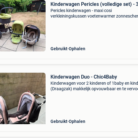
Kinderwagen Pericles (volledige set) - 3
Pericles kinderwagen - maxi cosi
verkleiningskussen voetenwarmer zonnesche
regenhoes 2x tussenstukken voor kinderwag
ongevalvrij - draagmand overtrekhoes regenh
4x airbag kussens + 2 gordels (v
Gebruikt
Ophalen
Kinderwagen Duo - Chic4Baby
Kinderwagen voor 2 kinderen of 1baby en kind
(Draagzak) makkelijk opvouwbaar en te vervo
in koffer auto zo goed als nieuw. (1E gebruiker
Gebruikt
Ophalen