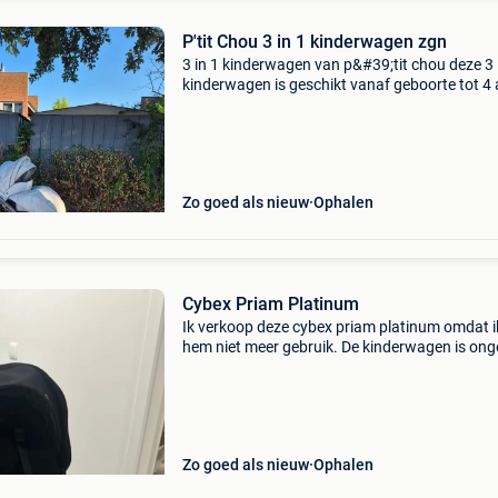
P'tit Chou 3 in 1 kinderwagen zgn
3 in 1 kinderwagen van p&#39;tit chou deze 3 
kinderwagen is geschikt vanaf geboorte tot 4 
jaar. Is heel erg geschikt voor alle terreinen, d
goede vering die erop zit. Enkel de maxi
Zo goed als nieuw
Ophalen
Cybex Priam Platinum
Ik verkoop deze cybex priam platinum omdat i
hem niet meer gebruik. De kinderwagen is ong
4 jaar gebruikt en verkeert nog in goede staat.
zijn enkele kleine gebruikskrasjes, zoals op de 
Zo goed als nieuw
Ophalen