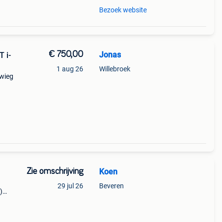
Bezoek website
€ 750,00
Jonas
T i-
1 aug 26
Willebroek
swieg
ijs
Zie omschrijving
Koen
29 jul 26
Beveren
)
lz