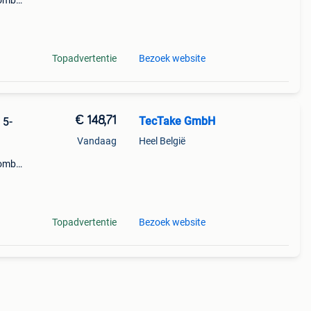
ombi-
oate
Topadvertentie
Bezoek website
€ 148,71
TecTake GmbH
 5-
Vandaag
Heel België
ombi-
oate
Topadvertentie
Bezoek website