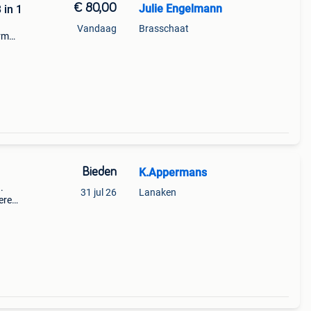
€ 80,00
Julie Engelmann
 in 1
Vandaag
Brasschaat
rm
en
oes
Bieden
K.Appermans
.
31 jul 26
Lanaken
eren
)