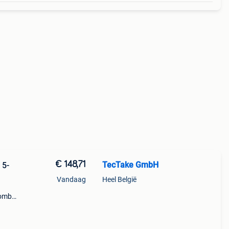
€ 148,71
TecTake GmbH
 5-
Vandaag
Heel België
ombi-
oate