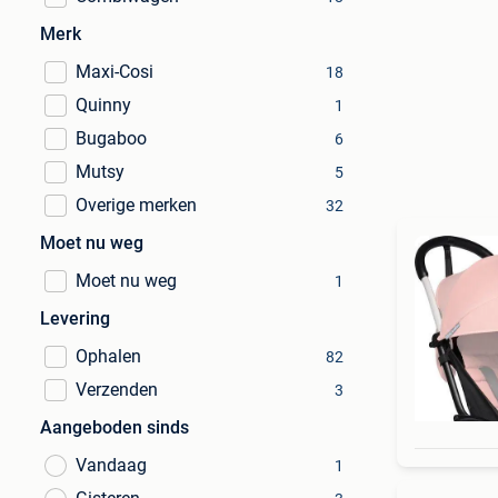
Merk
Maxi-Cosi
18
Quinny
1
Bugaboo
6
Mutsy
5
Overige merken
32
Moet nu weg
Moet nu weg
1
Levering
Ophalen
82
Verzenden
3
Aangeboden sinds
Vandaag
1