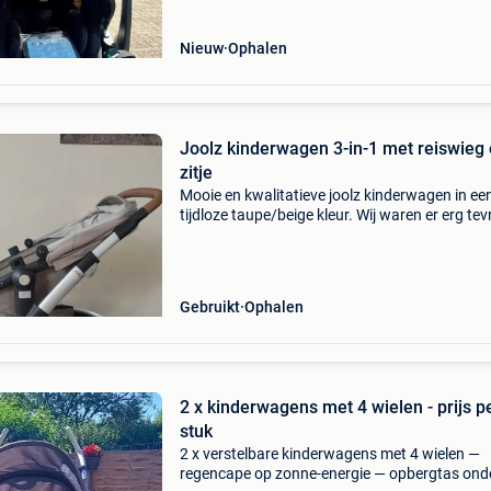
Nieuw
Ophalen
Joolz kinderwagen 3-in-1 met reiswieg
zitje
Mooie en kwalitatieve joolz kinderwagen in ee
tijdloze taupe/beige kleur. Wij waren er erg te
over. De set bestaat uit: reiswieg (ook voor
pasgeborenen) wandelwagenzitje, ook voor ie
oudere k
Gebruikt
Ophalen
2 x kinderwagens met 4 wielen - prijs p
stuk
2 x verstelbare kinderwagens met 4 wielen —
regencape op zonne-energie — opbergtas ond