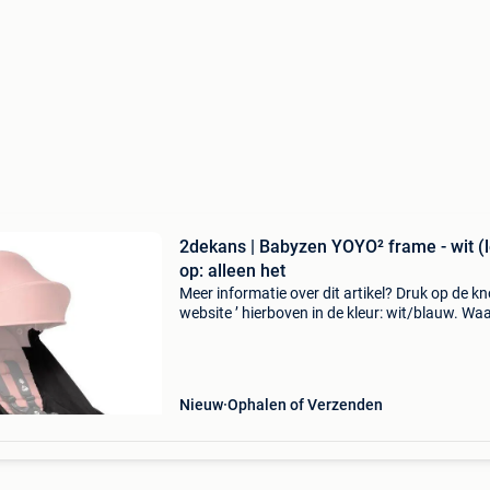
2dekans | Babyzen YOYO² frame - wit (l
op: alleen het
Meer informatie over dit artikel? Druk op de kno
website ’ hierboven in de kleur: wit/blauw. W
bestellen bij 2dekansje.com? Voor 16:00 beste
morgen in huis binnen belgië. 1 Jaar garantie 
Nieuw
Ophalen of Verzenden