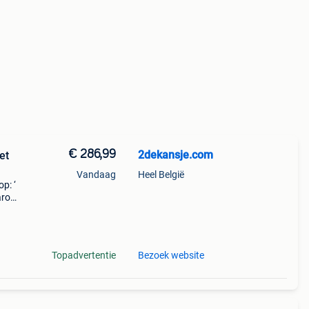
€ 286,99
2dekansje.com
et
Vandaag
Heel België
p: ‘
aarom
ld,
o
Topadvertentie
Bezoek website