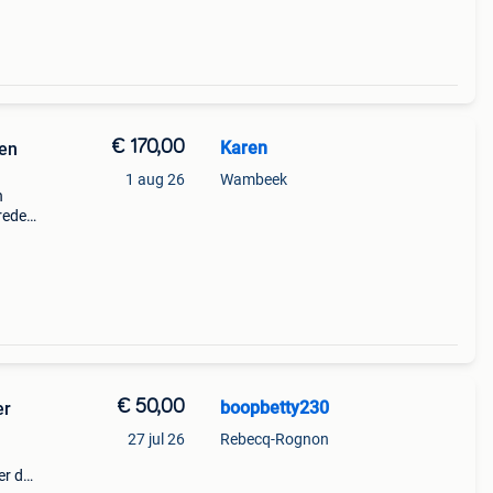
€ 170,00
Karen
 en
1 aug 26
Wambeek
n
vreden
ts
€ 50,00
boopbetty230
er
27 jul 26
Rebecq-Rognon
er de