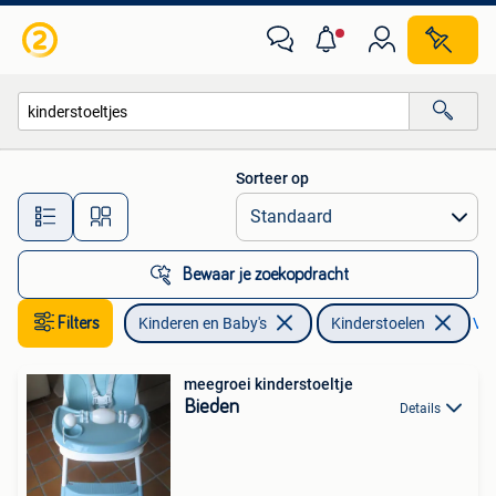
Kinderstoelen
Sorteer op
Alle afstanden…
Bewaar je zoekopdracht
Filters
Kinderen en Baby's
Kinderstoelen
Ver
meegroei kinderstoeltje
Bieden
Details