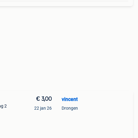
€ 3,00
vincent
ag 2
22 jan 26
Drongen