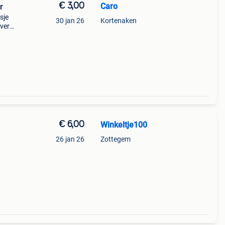
€ 3,00
Caro
r
sje
30 jan 26
Kortenaken
iverse
€ 6,00
Winkeltje100
26 jan 26
Zottegem
orden
andere