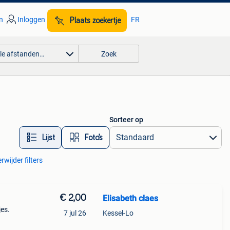
n
Inloggen
FR
Plaats zoekertje
lle afstanden…
Zoek
Sorteer op
Lijst
Foto’s
rwijder filters
€ 2,00
Elisabeth claes
es.
7 jul 26
Kessel-Lo