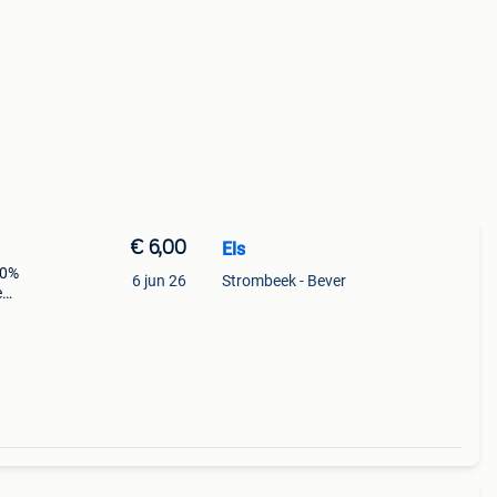
€ 6,00
Els
00%
6 jun 26
Strombeek - Bever
e