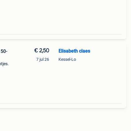
€ 2,50
Elisabeth claes
 50-
7 jul 26
Kessel-Lo
tjes.