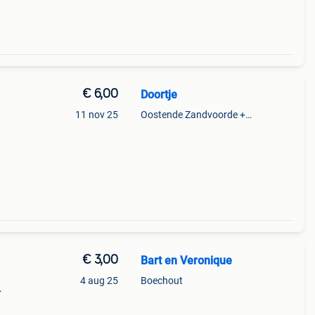
€ 6,00
Doortje
11 nov 25
Oostende Zandvoorde +Oostende
€ 3,00
Bart en Veronique
4 aug 25
Boechout
ks.