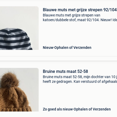
Blauwe muts met grijze strepen 92/104
Blauwe muts met grijze strepen van
katoen/dubbele stof, maat 92/104. Nieuw! Id
voor het tussenseizoen. Kan verstuurd of
afgehaald worden in zottegem of brussel. Kijk
gerust naar mijn andere zoeker
Nieuw
Ophalen of Verzenden
Bruine muts maat 52-58
Bruine muts maat 52-58, mijn dochter van 10 
heeft ze gedragen. Kan verstuurd of afgehaal
worden in zottegem of brussel. Kijk gerust na
mijn andere zoekertjes.
Zo goed als nieuw
Ophalen of Verzenden