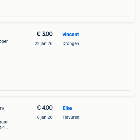
€ 3,00
vincent
oper
22 jan 26
Drongen
€ 4,00
Elke
te,
10 jan 26
Tervuren
 naar
04-116