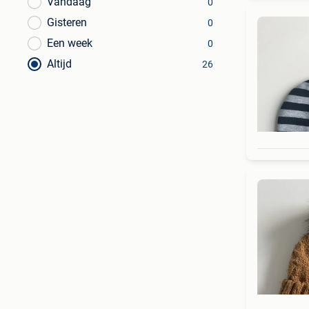
Vandaag
0
Gisteren
0
Een week
0
Altijd
26