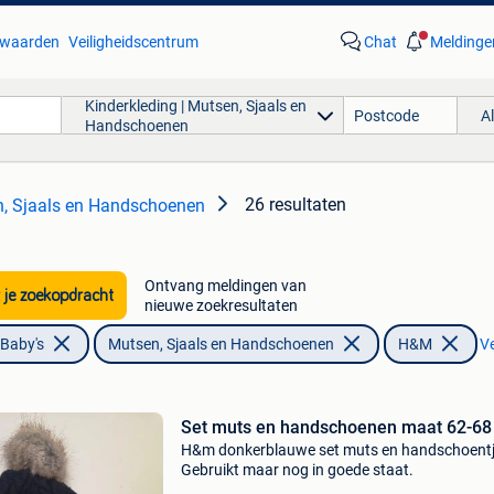
waarden
Veiligheidscentrum
Chat
Meldinge
Kinderkleding | Mutsen, Sjaals en
A
Handschoenen
26 resultaten
n, Sjaals en Handschoenen
Ontvang meldingen van
 je zoekopdracht
nieuwe zoekresultaten
 Baby's
Mutsen, Sjaals en Handschoenen
H&M
Ve
Set muts en handschoenen maat 62-68
H&m donkerblauwe set muts en handschoentj
Gebruikt maar nog in goede staat.