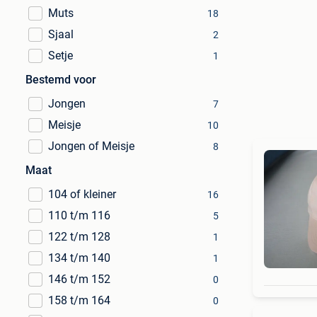
Muts
18
Sjaal
2
Setje
1
Bestemd voor
Jongen
7
Meisje
10
Jongen of Meisje
8
Maat
104 of kleiner
16
110 t/m 116
5
122 t/m 128
1
134 t/m 140
1
146 t/m 152
0
158 t/m 164
0