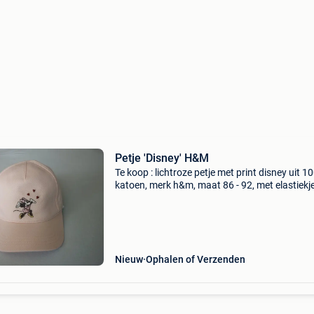
Petje 'Disney' H&M
Te koop : lichtroze petje met print disney uit 1
katoen, merk h&m, maat 86 - 92, met elastiekj
achteraan voor de juiste pasvorm, nieuw.
Nieuw
Ophalen of Verzenden