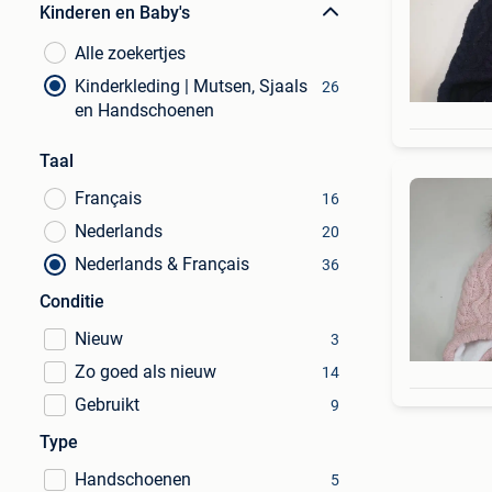
Kinderen en Baby's
Alle zoekertjes
Kinderkleding | Mutsen, Sjaals
26
en Handschoenen
Taal
Français
16
Nederlands
20
Nederlands & Français
36
Conditie
Nieuw
3
Zo goed als nieuw
14
Gebruikt
9
Type
Handschoenen
5