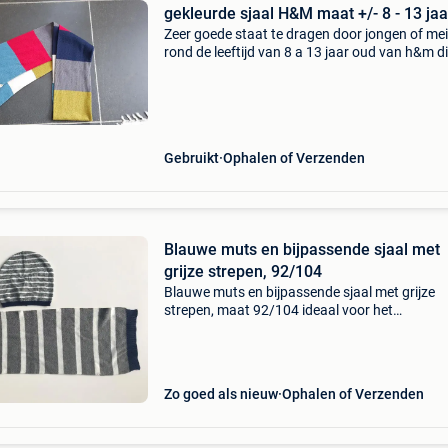
gekleurde sjaal H&M maat +/- 8 - 13 jaa
Zeer goede staat te dragen door jongen of mei
rond de leeftijd van 8 a 13 jaar oud van h&m d
kleuren : grijs, blauw, rood, groen, wit
Gebruikt
Ophalen of Verzenden
Blauwe muts en bijpassende sjaal met
grijze strepen, 92/104
Blauwe muts en bijpassende sjaal met grijze
strepen, maat 92/104 ideaal voor het
tussenseizoen. Kan verstuurd of afgehaald w
in zottegem of brussel. Kijk gerust naar mijn 
zoekertjes.
Zo goed als nieuw
Ophalen of Verzenden