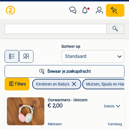
Kinderkleding | Mutsen, Sjaals en Handschoenen
Sorteer op
Alle afstanden…
Bewaar je zoekopdracht
Filters
Kinderen en Baby's
Mutsen, Sjaals en Han
Oorwarmers - Unicorn
€ 2,00
Details
Merksem
Vandaag