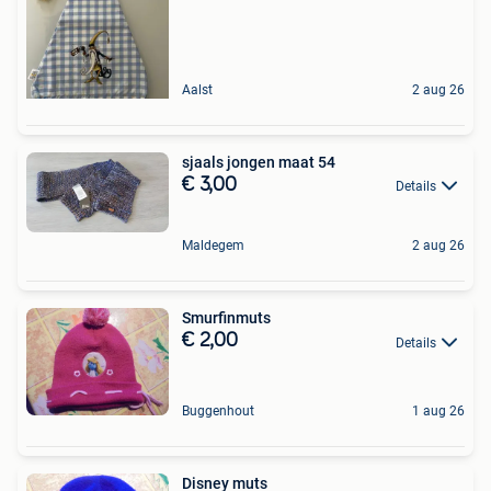
Aalst
2 aug 26
sjaals jongen maat 54
€ 3,00
Details
Maldegem
2 aug 26
Smurfinmuts
€ 2,00
Details
Buggenhout
1 aug 26
Disney muts