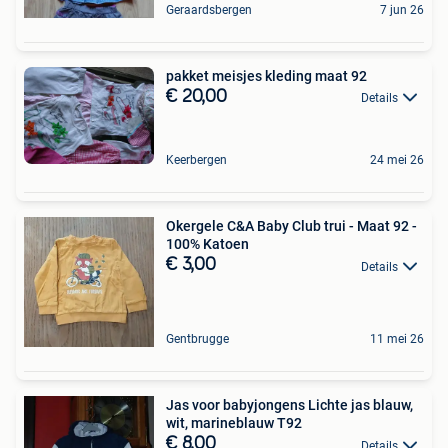
Geraardsbergen
7 jun 26
pakket meisjes kleding maat 92
€ 20,00
Details
Keerbergen
24 mei 26
Okergele C&A Baby Club trui - Maat 92 -
100% Katoen
€ 3,00
Details
Gentbrugge
11 mei 26
Jas voor babyjongens Lichte jas blauw,
wit, marineblauw T92
€ 8,00
Details