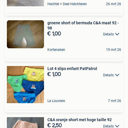
Hechtel + Deel Helchteren
26 mrt 26
groene short of bermuda C&A maat 92 -
98
€ 1,00
Details
Kortenaken
19 mrt 26
Lot 4 slips enfant PatPatrol
€ 1,00
Details
La Louviere
7 mrt 26
C&A oranje short met hoge taille 92
€ 2,50
Details