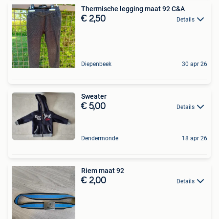
Thermische legging maat 92 C&A
€ 2,50
Details
Diepenbeek
30 apr 26
Sweater
€ 5,00
Details
Dendermonde
18 apr 26
Riem maat 92
€ 2,00
Details