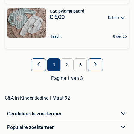
C&a pyjama paard
€ 5,00
Details
Haacht
8 dec 25
1
2
3
Pagina 1 van 3
C&A in Kinderkleding | Maat 92
Gerelateerde zoektermen
Populaire zoektermen