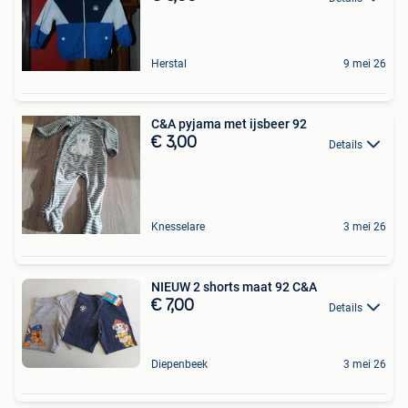
Herstal
9 mei 26
C&A pyjama met ijsbeer 92
€ 3,00
Details
Knesselare
3 mei 26
NIEUW 2 shorts maat 92 C&A
€ 7,00
Details
Diepenbeek
3 mei 26