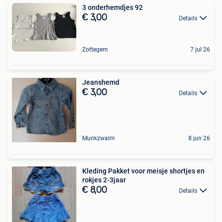
3 onderhemdjes 92
€ 3,00
Details
Zottegem
7 jul 26
Jeanshemd
€ 3,00
Details
Munkzwalm
8 jun 26
Kleding Pakket voor meisje shortjes en
rokjes 2-3jaar
€ 8,00
Details