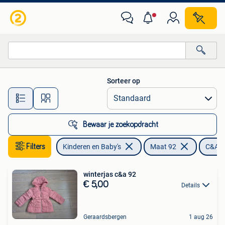
Kinderkleding | Maat 92
Sorteer op
Alle afstanden…
Bewaar je zoekopdracht
Filters
Kinderen en Baby's
Maat 92
C&A
winterjas c&a 92
€ 5,00
Details
Geraardsbergen
1 aug 26