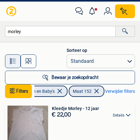
Kinderkleding | Maat 152
Sorteer op
Alle afstanden…
Bewaar je zoekopdracht
Filters
Kinderen en Baby's
Maat 152
Verwijder filters
Kleedje Morley - 12 jaar
€ 22,00
Details