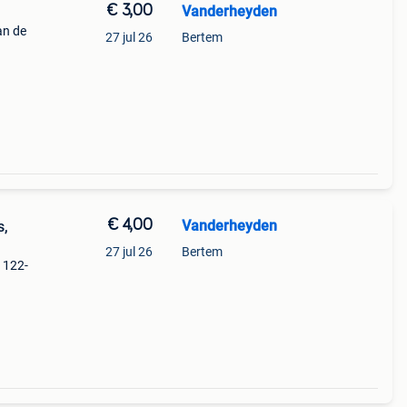
€ 3,00
Vanderheyden
van de
27 jul 26
Bertem
€ 4,00
Vanderheyden
s,
27 jul 26
Bertem
, 122-