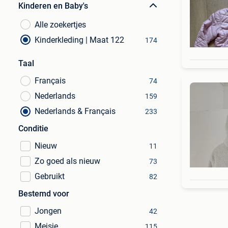
Kinderen en Baby's
Alle zoekertjes
Kinderkleding | Maat 122
174
Taal
Français
74
Nederlands
159
Nederlands & Français
233
Conditie
Nieuw
11
Zo goed als nieuw
73
Gebruikt
82
Bestemd voor
Jongen
42
Meisje
115