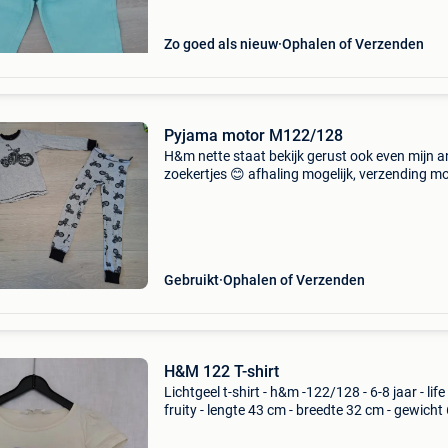
Zo goed als nieuw
Ophalen of Verzenden
Pyjama motor M122/128
H&m nette staat bekijk gerust ook even mijn 
zoekertjes 😊 afhaling mogelijk, verzending mo
mits betaling van de verzendingskosten.
Gebruikt
Ophalen of Verzenden
H&M 122 T-shirt
Lichtgeel t-shirt - h&m -122/128 - 6-8 jaar - life 
fruity - lengte 43 cm - breedte 32 cm - gewicht
gram - schoon - rookvrij huis - mogelijkheid o
belgië te verzenden met 2 postzegels +