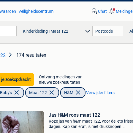
waarden
Veiligheidscentrum
Chat
Meldinge
Kinderkleding | Maat 122
A
174 resultaten
122
Ontvang meldingen van
 je zoekopdracht
nieuwe zoekresultaten
 Baby's
Maat 122
H&M
Verwijder filters
Jas H&M roos maat 122
Roze jas van h&m maat 122, voor de iets friss
dagen. Kap kan eraf, is met drukknopen.
Verzendkosten voor de koper