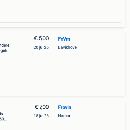
€ 5,00
FcVm
andere
20 jul 26
Bavikhove
gelijk
€ 7,00
Frovin
is
18 jul 26
Namur
 60
m naar