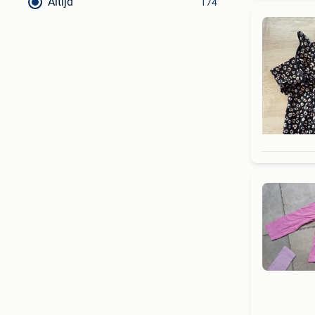
Altijd
174