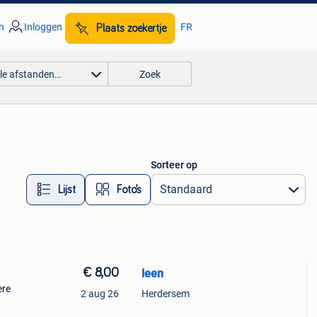
n
Inloggen
FR
Plaats zoekertje
lle afstanden…
Zoek
Sorteer op
Lijst
Foto’s
€ 8,00
leen
ere
2 aug 26
Herdersem