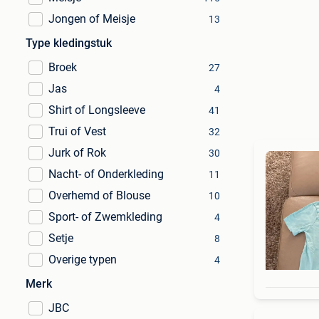
Jongen of Meisje
13
Type kledingstuk
Broek
27
Jas
4
Shirt of Longsleeve
41
Trui of Vest
32
Jurk of Rok
30
Nacht- of Onderkleding
11
Overhemd of Blouse
10
Sport- of Zwemkleding
4
Setje
8
Overige typen
4
Merk
JBC