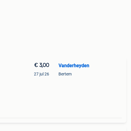
€ 3,00
Vanderheyden
27 jul 26
Bertem