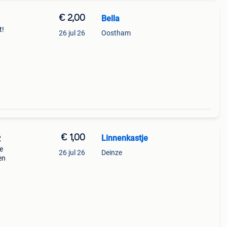
€ 2,00
Bella
t!
26 jul 26
Oostham
€ 1,00
Linnenkastje
2
re
26 jul 26
Deinze
en