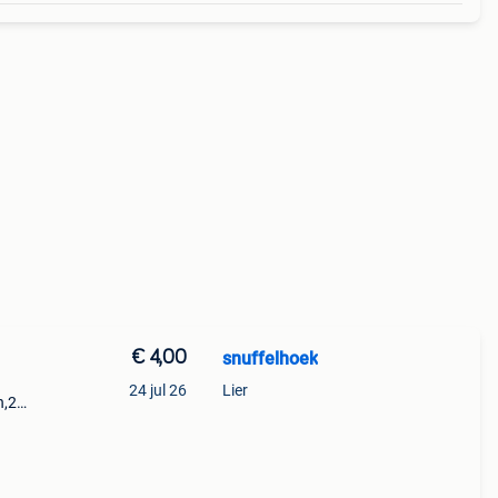
€ 4,00
snuffelhoek
24 jul 26
Lier
en,2%