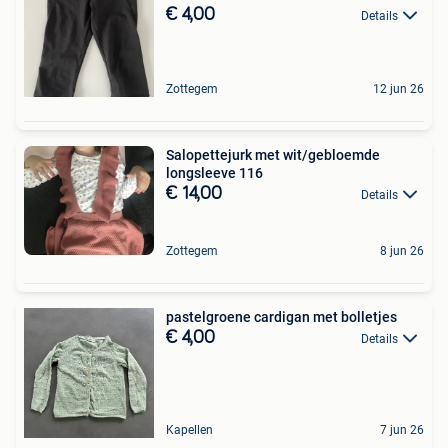
€ 4,00
Details
Zottegem
12 jun 26
Salopettejurk met wit/gebloemde
longsleeve 116
€ 14,00
Details
Zottegem
8 jun 26
pastelgroene cardigan met bolletjes
€ 4,00
Details
Kapellen
7 jun 26