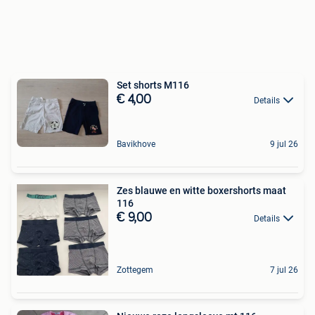
Set shorts M116
€ 4,00
Details
Bavikhove
9 jul 26
Zes blauwe en witte boxershorts maat
116
€ 9,00
Details
Zottegem
7 jul 26