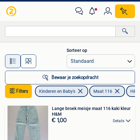
Kinderkleding | Maat 116
Sorteer op
Alle afstanden…
Bewaar je zoekopdracht
Filters
Kinderen en Baby's
Maat 116
H&M
Lange broek meisje maat 116 kaki kleur
H&M
€ 1,00
Details