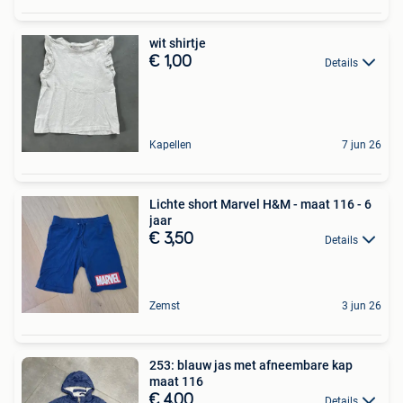
wit shirtje
€ 1,00
Details
Kapellen
7 jun 26
Lichte short Marvel H&M - maat 116 - 6
jaar
€ 3,50
Details
Zemst
3 jun 26
253: blauw jas met afneembare kap
maat 116
€ 4,00
Details