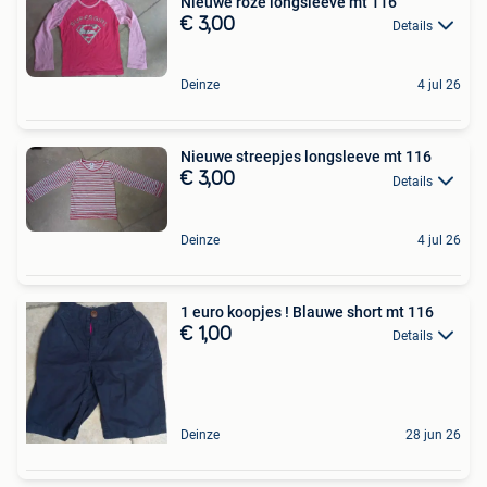
Nieuwe roze longsleeve mt 116
€ 3,00
Details
Deinze
4 jul 26
Nieuwe streepjes longsleeve mt 116
€ 3,00
Details
Deinze
4 jul 26
1 euro koopjes ! Blauwe short mt 116
€ 1,00
Details
Deinze
28 jun 26