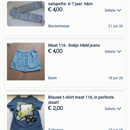
salopette: 6-7 jaar: h&m
€ 4,00
Details
Blankenberge
21 jun 26
Maat 116 : Rokje H&M jeans
€ 4,00
Details
Balen
18 jun 26
Blauwe t-shirt maat 116, in perfecte
staat!
€ 2,00
Details
Zottegem
15 jun 26