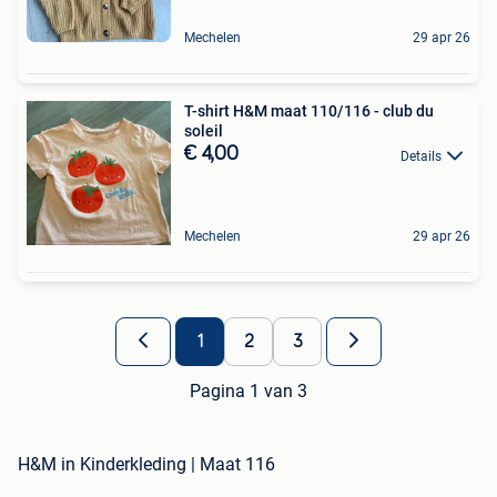
Mechelen
29 apr 26
T-shirt H&M maat 110/116 - club du
soleil
€ 4,00
Details
Mechelen
29 apr 26
1
2
3
Pagina 1 van 3
H&M in Kinderkleding | Maat 116