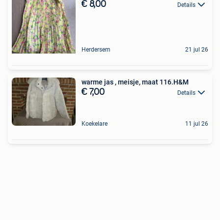
€ 8,00
Details
Herdersem
21 jul 26
warme jas , meisje, maat 116.H&M
€ 7,00
Details
Koekelare
11 jul 26