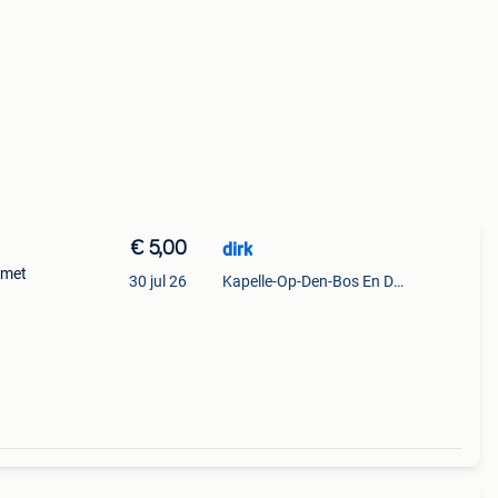
€ 5,00
dirk
 met
30 jul 26
Kapelle-Op-Den-Bos En Deel Van Zemst