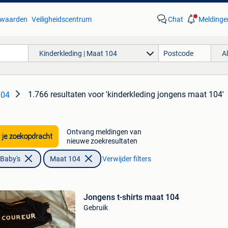
waarden
Veiligheidscentrum
Chat
Meldinge
Kinderkleding | Maat 104
A
1.766 resultaten
voor 'kinderkleding jongens maat 104'
104
Ontvang meldingen van
 je zoekopdracht
nieuwe zoekresultaten
 Baby's
Maat 104
Verwijder filters
Jongens t-shirts maat 104
Gebruik