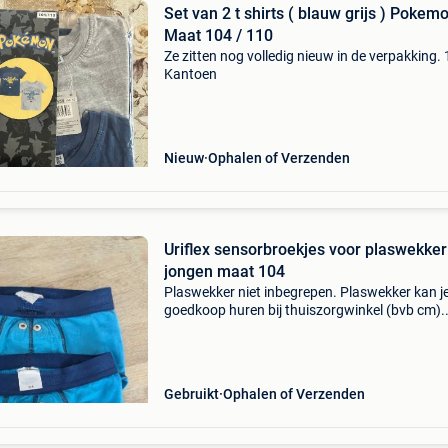
Set van 2 t shirts ( blauw grijs ) Pokemo
Maat 104 / 110
Ze zitten nog volledig nieuw in de verpakking.
Kantoen
Nieuw
Ophalen of Verzenden
Uriflex sensorbroekjes voor plaswekker 
jongen maat 104
Plaswekker niet inbegrepen. Plaswekker kan j
goedkoop huren bij thuiszorgwinkel (bvb cm).
Nieuwprijs 3x€28= €84 afhalen of verzending
bpost of mondial relay
Gebruikt
Ophalen of Verzenden