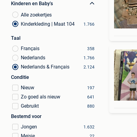
Kinderen en Baby's
Alle zoekertjes
Kinderkleding | Maat 104
1.766
Taal
Français
358
Nederlands
1.766
Nederlands & Français
2.124
Conditie
Nieuw
197
Zo goed als nieuw
641
Gebruikt
880
Bestemd voor
Jongen
1.632
Meisje
22