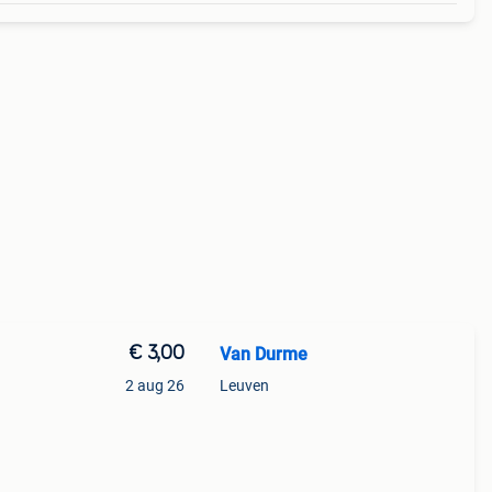
€ 3,00
Van Durme
2 aug 26
Leuven