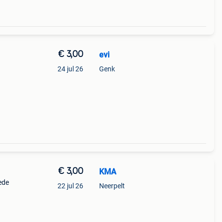
€ 3,00
evi
I
24 jul 26
Genk
€ 3,00
KMA
ede
22 jul 26
Neerpelt