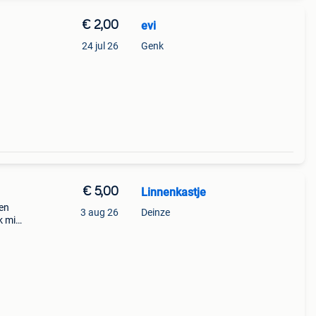
€ 2,00
evi
n
24 jul 26
Genk
€ 5,00
Linnenkastje
een
3 aug 26
Deinze
k mijn