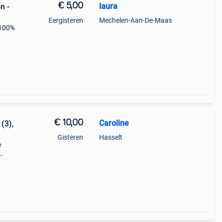
€ 5,00
laura
n -
Eergisteren
Mechelen-Aan-De-Maas
 100%
€ 10,00
Caroline
(3),
Gisteren
Hasselt
e
 met