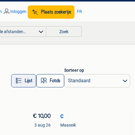
n
Inloggen
FR
Plaats zoekertje
lle afstanden…
Zoek
Sorteer op
Lijst
Foto’s
€ 10,00
C
3 aug 26
Maaseik