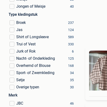
Jongen of Meisje
40
Type kledingstuk
Broek
237
Jas
124
Shirt of Longsleeve
589
Trui of Vest
330
Jurk of Rok
6
Nacht- of Onderkleding
125
Overhemd of Blouse
168
Sport- of Zwemkleding
34
Setje
35
Overige typen
30
Merk
JBC
46