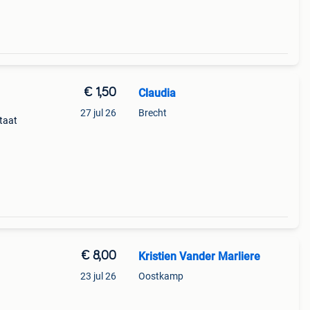
€ 1,50
Claudia
27 jul 26
Brecht
taat
€ 8,00
Kristien Vander Marliere
23 jul 26
Oostkamp