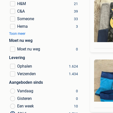
H&M
21
C&A
39
Someone
33
Hema
3
Toon meer
Moet nu weg
Moet nu weg
0
Levering
Ophalen
1.624
Verzenden
1.434
Aangeboden sinds
Vandaag
0
Gisteren
0
Een week
10