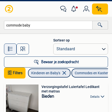
Kinderkamer | Commodes en Kasten
Sorteer op
Alle afstanden…
Bewaar je zoekopdracht
Filters
Kinderen en Baby's
Commodes en Kasten
Verzorgingstafel Luiertafel Ledikant
met matras
Bieden
Details