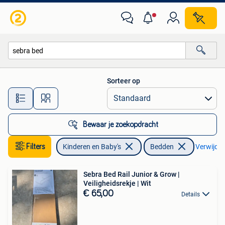
Kinderkamer | Bedden
Sorteer op
Alle afstanden…
Bewaar je zoekopdracht
Filters
Kinderen en Baby's
Bedden
Verwijder 
Sebra Bed Rail Junior & Grow |
Veiligheidsrekje | Wit
€ 65,00
Details