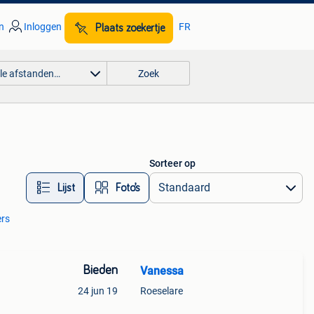
n
Inloggen
FR
Plaats zoekertje
lle afstanden…
Zoek
Sorteer op
Lijst
Foto’s
ers
Bieden
Vanessa
24 jun 19
Roeselare