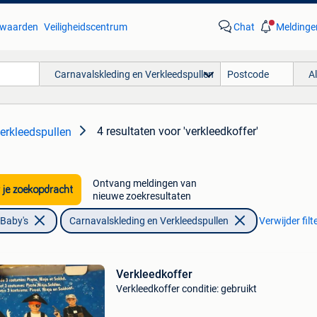
waarden
Veiligheidscentrum
Chat
Meldinge
Carnavalskleding en Verkleedspullen
A
4 resultaten
voor 'verkleedkoffer'
erkleedspullen
Ontvang meldingen van
 je zoekopdracht
nieuwe zoekresultaten
 Baby's
Carnavalskleding en Verkleedspullen
Verwijder filt
Verkleedkoffer
Verkleedkoffer conditie: gebruikt