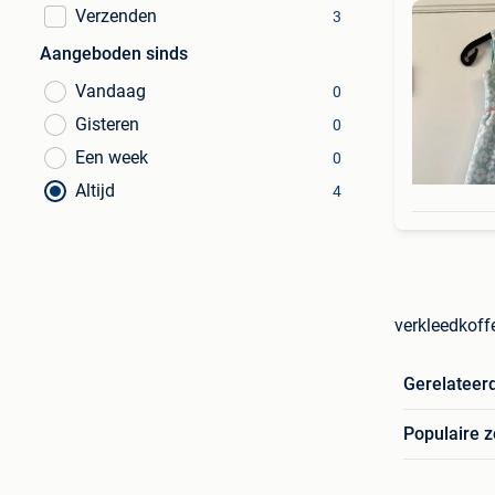
Verzenden
3
Aangeboden sinds
Vandaag
0
Gisteren
0
Een week
0
Altijd
4
verkleedkoff
Gerelateer
Populaire 