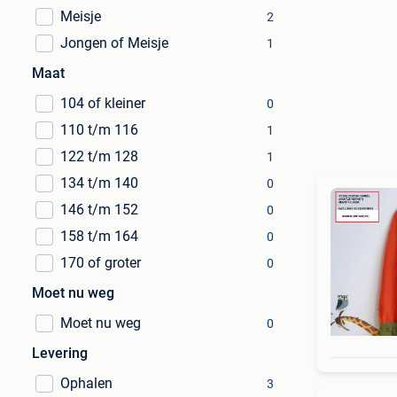
Meisje
2
Jongen of Meisje
1
Maat
104 of kleiner
0
110 t/m 116
1
122 t/m 128
1
134 t/m 140
0
146 t/m 152
0
158 t/m 164
0
170 of groter
0
Moet nu weg
Moet nu weg
0
Levering
Ophalen
3