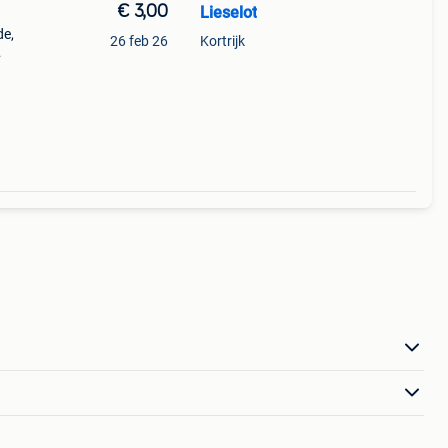
€ 3,00
Lieselot
de,
26 feb 26
Kortrijk