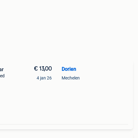
€ 13,00
Dorien
ar
oed
4 jan 26
Mechelen