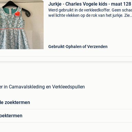
Jurkje - Charles Vogele kids - maat 128
Werd gebruikt in de verkleedkoffer. Geen scha
wel lichte vlekken op de rok van het jurkje. Zie
foto&#39;s. #Verkleedkledij_lcottyn
#maat128_lcottyn #meisjeskledij_lcottyn
#meisjesjurk_lcottyn
Gebruikt
Ophalen of Verzenden
er in Carnavalskleding en Verkleedspullen
de zoektermen
zoektermen