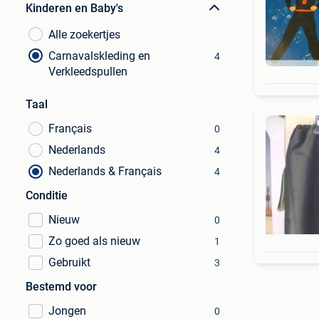
Kinderen en Baby's
Alle zoekertjes
Carnavalskleding en
4
Verkleedspullen
Taal
Français
0
Nederlands
4
Nederlands & Français
4
Conditie
Nieuw
0
Zo goed als nieuw
1
Gebruikt
3
Bestemd voor
Jongen
0