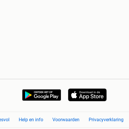
esvol
Help en info
Voorwaarden
Privacyverklaring