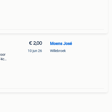
€ 2,00
Moens José
10 jun 26
Willebroek
voor
 74cm,