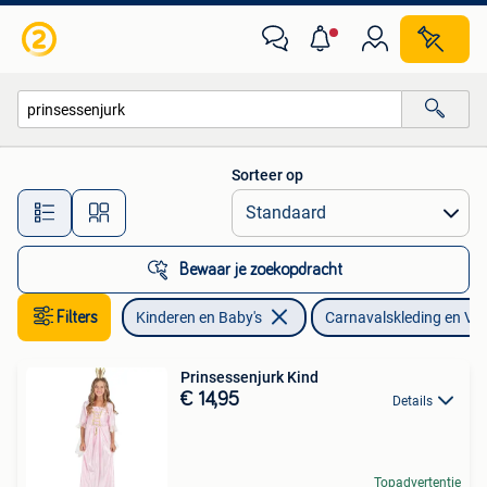
Carnavalskleding en Verkleedspullen
Sorteer op
Alle afstanden…
Bewaar je zoekopdracht
Filters
Kinderen en Baby's
Carnavalskleding en Ver
Prinsessenjurk Kind
€ 14,95
Details
Topadvertentie