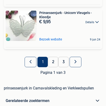
Prinsessenjurk - Unicorn Vleugels -
Kleedje
€ 9,95
Details
Bezoek website
9 jun 24
1
2
3
Pagina 1 van 3
prinsessenjurk in Carnavalskleding en Verkleedspullen
Gerelateerde zoektermen