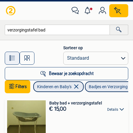
Badjes en Verzorging
Sorteer op
Alle afstanden…
Bewaar je zoekopdracht
Filters
Kinderen en Baby's
Badjes en Verzorging
Baby bad + verzorgingstafel
€ 15,00
Details