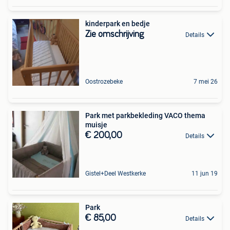
kinderpark en bedje
Zie omschrijving
Details
Oostrozebeke
7 mei 26
Park met parkbekleding VACO thema
muisje
€ 200,00
Details
Gistel+Deel Westkerke
11 jun 19
Park
€ 85,00
Details