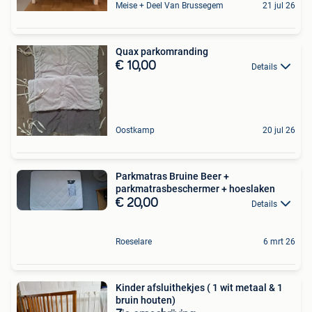
Meise + Deel Van Brussegem
21 jul 26
Quax parkomranding
€ 10,00
Details
Oostkamp
20 jul 26
Parkmatras Bruine Beer +
parkmatrasbeschermer + hoeslaken
€ 20,00
Details
Roeselare
6 mrt 26
Kinder afsluithekjes ( 1 wit metaal & 1
bruin houten)