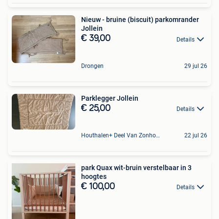
Nieuw - bruine (biscuit) parkomrander
Jollein
€ 39,00
Details
Drongen
29 jul 26
Parklegger Jollein
€ 25,00
Details
Houthalen+ Deel Van Zonhoven En Zolder
22 jul 26
park Quax wit-bruin verstelbaar in 3
hoogtes
€ 100,00
Details