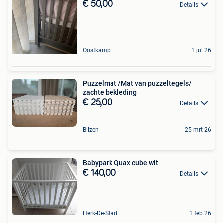
€ 50,00
Details
Oostkamp
1 jul 26
Puzzelmat /Mat van puzzeltegels/
zachte bekleding
€ 25,00
Details
Bilzen
25 mrt 26
Babypark Quax cube wit
€ 140,00
Details
Herk-De-Stad
1 feb 26