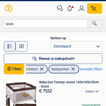
Babyparken
Sorteer op
Alle afstanden…
Bewaar je zoekopdracht
Kinderen en Baby's
Filters
Babyparken
Verwijder filters
Baby box Tommy Junior 105x105x78cm
- bruin
€ 71,52
Details
Topadvertentie