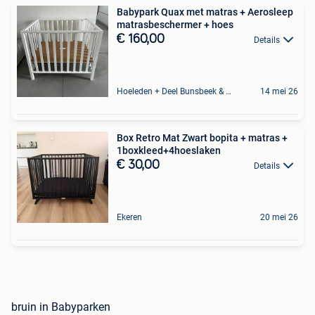
Babypark Quax met matras + Aerosleep
matrasbeschermer + hoes
€ 160,00
Details
Hoeleden + Deel Bunsbeek & Sint-Magriete-Houtem
14 mei 26
Box Retro Mat Zwart bopita + matras +
1boxkleed+4hoeslaken
€ 30,00
Details
Ekeren
20 mei 26
bruin in Babyparken