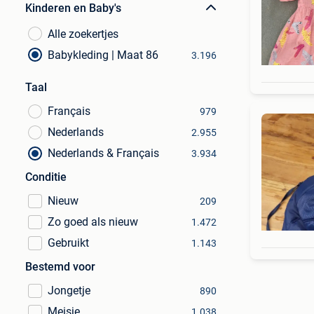
Kinderen en Baby's
Alle zoekertjes
Babykleding | Maat 86
3.196
Taal
Français
979
Nederlands
2.955
Nederlands & Français
3.934
Conditie
Nieuw
209
Zo goed als nieuw
1.472
Gebruikt
1.143
Bestemd voor
Jongetje
890
Meisje
1.038