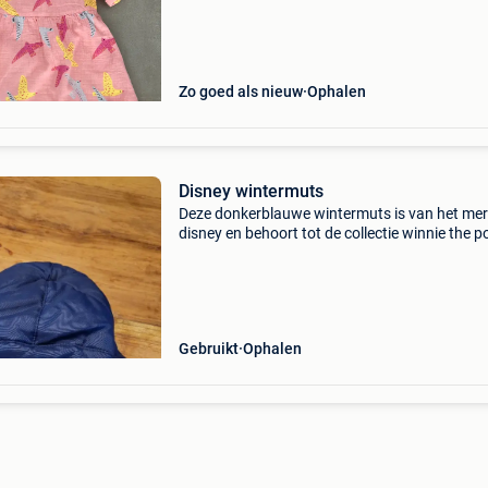
Zo goed als nieuw
Ophalen
Disney wintermuts
Deze donkerblauwe wintermuts is van het me
disney en behoort tot de collectie winnie the p
De binnenkant is van rode fleece en voelt war
zacht aan. De klep vooraan houdt zon en win
tegen. M
Gebruikt
Ophalen