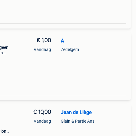
€ 1,00
A
 geen
Vandaag
Zedelgem
na
n
€ 10,00
Jean de Liège
Vandaag
Glain & Partie Ans
sion