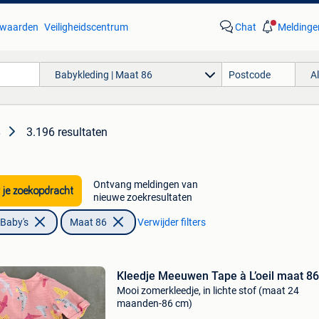
waarden
Veiligheidscentrum
Chat
Meldinge
Babykleding | Maat 86
A
3.196 resultaten
6
Ontvang meldingen van
 je zoekopdracht
nieuwe zoekresultaten
 Baby's
Maat 86
Verwijder filters
Kleedje Meeuwen Tape à L’oeil maat 86
Mooi zomerkleedje, in lichte stof (maat 24
maanden-86 cm)