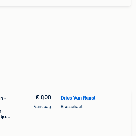
€ 8,00
Dries Van Ranst
n -
Vandaag
Brasschaat
 -
tjes
l met