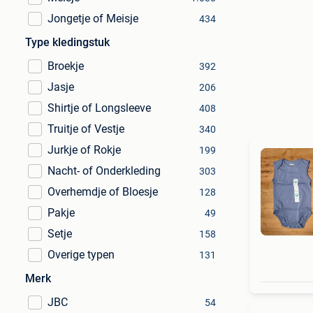
Jongetje of Meisje
434
Type kledingstuk
Broekje
392
Jasje
206
Shirtje of Longsleeve
408
Truitje of Vestje
340
Jurkje of Rokje
199
Nacht- of Onderkleding
303
Overhemdje of Bloesje
128
Pakje
49
Setje
158
Overige typen
131
Merk
JBC
54