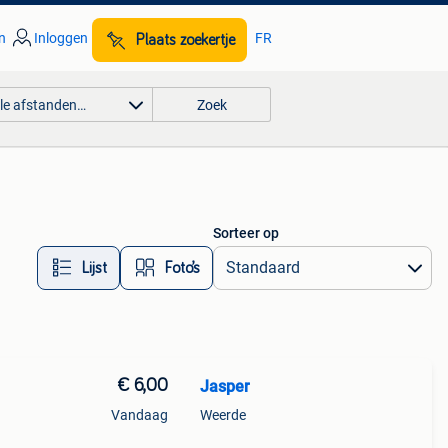
n
Inloggen
FR
Plaats zoekertje
lle afstanden…
Zoek
Sorteer op
Lijst
Foto’s
€ 6,00
Jasper
Vandaag
Weerde