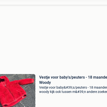
Vestje voor baby's/peuters - 18 maande
Woody
Vestje voor baby&#39;s/peuters - 18 maanden
woody kijk ook tussen m&#39;n andere zoeker
voor meer baby- en peuterkledij. Kan eventuee
andere items samen verzonden worden.