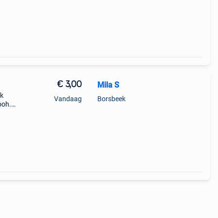
€ 3,00
Mila S
rk
Vandaag
Borsbeek
ooh.
m en
d