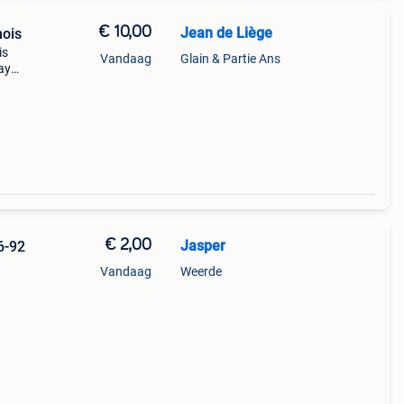
€ 10,00
Jean de Liège
mois
is
Vandaag
Glain & Partie Ans
lay
€ 2,00
Jasper
6-92
Vandaag
Weerde