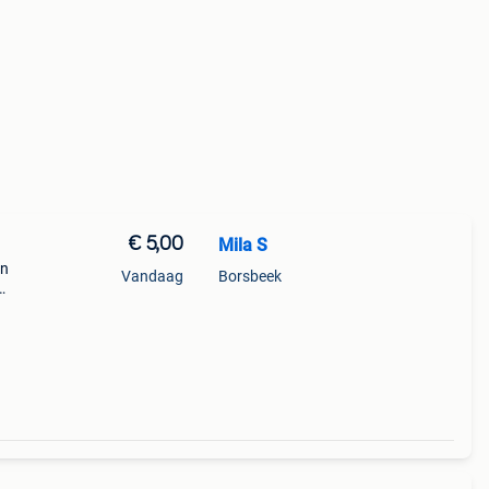
€ 5,00
Mila S
an
Vandaag
Borsbeek