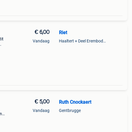
€ 6,00
Riet
tit
Vandaag
Haaltert + Deel Erembodegem
€ 5,00
Ruth Cnockaert
Vandaag
Gentbrugge
in