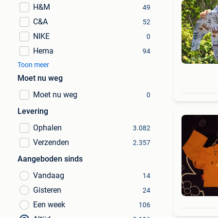
H&M
49
C&A
52
NIKE
0
Hema
94
Toon meer
Moet nu weg
Moet nu weg
0
Levering
Ophalen
3.082
Verzenden
2.357
Aangeboden sinds
Vandaag
14
Gisteren
24
Een week
106