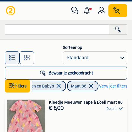
Babykleding | Maat 86
Sorteer op
Alle afstanden…
Bewaar je zoekopdracht
Filters
Kinderen en Baby's
Maat 86
Verwijder filters
Kleedje Meeuwen Tape à L’oeil maat 86
€ 6,00
Details