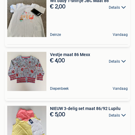
Wit baby T-shirtje JBC Maat 86
€ 2,00
Details
Deinze
Vandaag
Vestje maat 86 Mexx
€ 4,00
Details
Diepenbeek
Vandaag
NIEUW 3-delig set maat 86/92 Lupilu
€ 5,00
Details