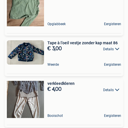
Opglabbeek
Eergisteren
Tape à l’oeil vestje zonder kap maat 86
€ 3,00
Details
Weerde
Eergisteren
verkleedkleren
€ 4,00
Details
Booischot
Eergisteren