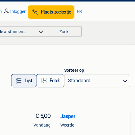
n
Inloggen
FR
Plaats zoekertje
lle afstanden…
Zoek
Sorteer op
Lijst
Foto’s
€ 6,00
Jasper
Vandaag
Weerde