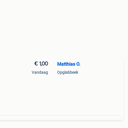
€ 1,00
Matthias O.
Vandaag
Opglabbeek