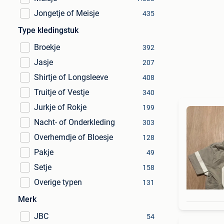
Jongetje of Meisje
435
Type kledingstuk
Broekje
392
Jasje
207
Shirtje of Longsleeve
408
Truitje of Vestje
340
Jurkje of Rokje
199
Nacht- of Onderkleding
303
Overhemdje of Bloesje
128
Pakje
49
Setje
158
Overige typen
131
Merk
JBC
54