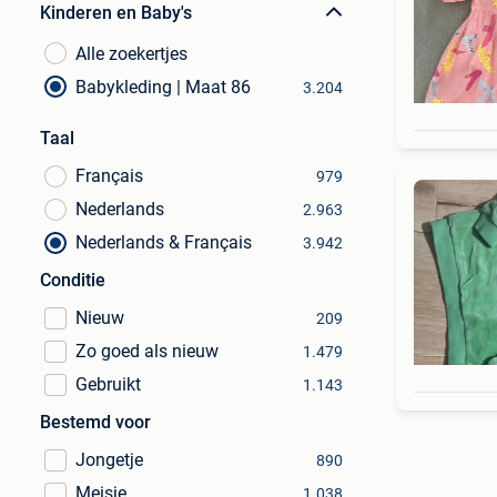
Kinderen en Baby's
Alle zoekertjes
Babykleding | Maat 86
3.204
Taal
Français
979
Nederlands
2.963
Nederlands & Français
3.942
Conditie
Nieuw
209
Zo goed als nieuw
1.479
Gebruikt
1.143
Bestemd voor
Jongetje
890
Meisje
1.038