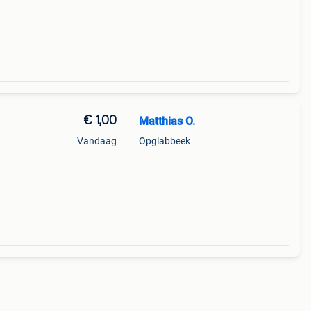
€ 1,00
Matthias O.
Vandaag
Opglabbeek