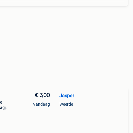
€ 3,00
Jasper
de
Vandaag
Weerde
agje,