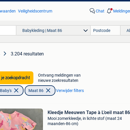
waarden
Veiligheidscentrum
Chat
Meldinge
Babykleding | Maat 86
A
3.204 resultaten
6
Ontvang meldingen van
 je zoekopdracht
nieuwe zoekresultaten
 Baby's
Maat 86
Verwijder filters
Kleedje Meeuwen Tape à L’oeil maat 86
Mooi zomerkleedje, in lichte stof (maat 24
maanden-86 cm)