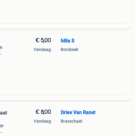
€ 5,00
Mila S
an
Vandaag
Borsbeek
€ 8,00
Dries Van Ranst
Maat
Vandaag
Brasschaat
or