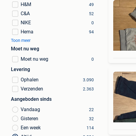
H&M
49
C&A
52
NIKE
0
Hema
94
Toon meer
Moet nu weg
Moet nu weg
0
Levering
Ophalen
3.090
Verzenden
2.363
Aangeboden sinds
Vandaag
22
Gisteren
32
Een week
114