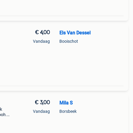
€ 4,00
Els Van Dessel
Vandaag
Booischot
€ 3,00
Mila S
rk
Vandaag
Borsbeek
ooh.
m en
d