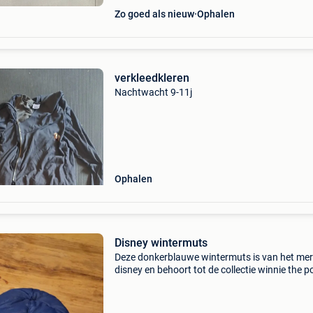
Zo goed als nieuw
Ophalen
verkleedkleren
Nachtwacht 9-11j
Ophalen
Disney wintermuts
Deze donkerblauwe wintermuts is van het me
disney en behoort tot de collectie winnie the p
De binnenkant is van rode fleece en voelt war
zacht aan. De klep vooraan houdt zon en win
tegen. M