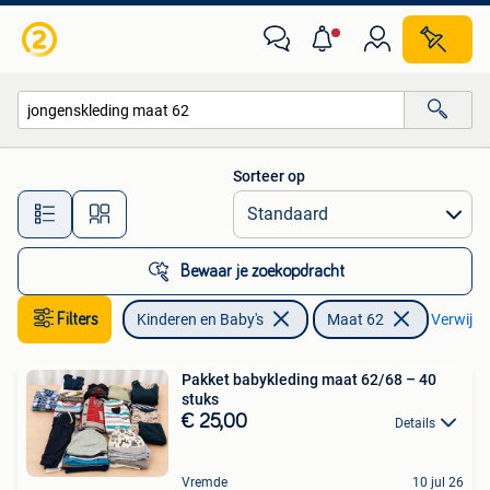
Babykleding | Maat 62
Sorteer op
Alle afstanden…
Bewaar je zoekopdracht
Filters
Kinderen en Baby's
Maat 62
Verwijder
Pakket babykleding maat 62/68 – 40
stuks
€ 25,00
Details
Vremde
10 jul 26