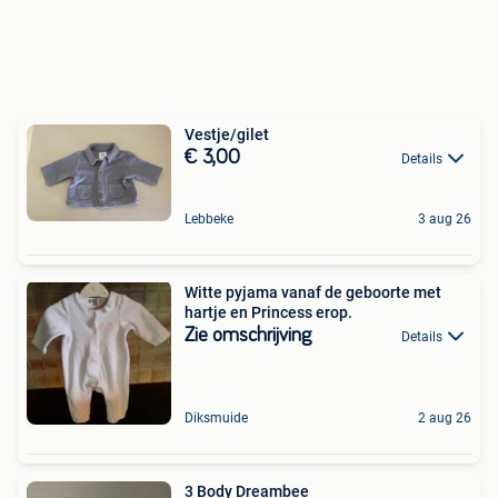
Vestje/gilet
€ 3,00
Details
Lebbeke
3 aug 26
Witte pyjama vanaf de geboorte met
hartje en Princess erop.
Zie omschrijving
Details
Diksmuide
2 aug 26
3 Body Dreambee