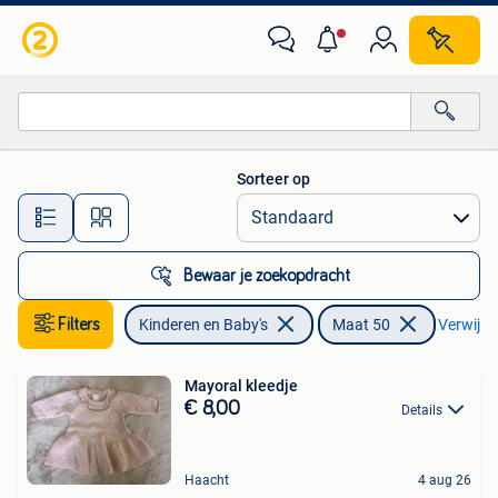
Babykleding | Maat 50
Sorteer op
Alle afstanden…
Bewaar je zoekopdracht
Filters
Kinderen en Baby's
Maat 50
Verwijder
Mayoral kleedje
€ 8,00
Details
Haacht
4 aug 26