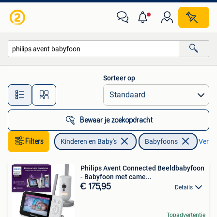
Babyfoons
Sorteer op
Alle afstanden…
Bewaar je zoekopdracht
Filters
Kinderen en Baby's
Babyfoons
Verwij
Philips Avent Connected Beeldbabyfoon
- Babyfoon met came...
€ 175,95
Details
Topadvertentie