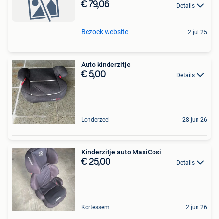
€ 79,06
Details
Bezoek website
2 jul 25
Auto kinderzitje
€ 5,00
Details
Londerzeel
28 jun 26
Kinderzitje auto MaxiCosi
€ 25,00
Details
Kortessem
2 jun 26