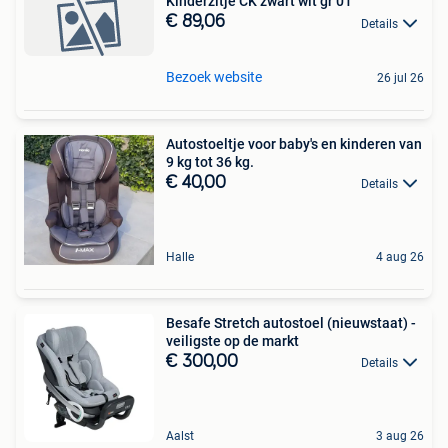
Kinderzitje CK zwart wit gr 01
€ 89,06
Details
Bezoek website
26 jul 26
Autostoeltje voor baby's en kinderen van
9 kg tot 36 kg.
€ 40,00
Details
Halle
4 aug 26
Besafe Stretch autostoel (nieuwstaat) -
veiligste op de markt
€ 300,00
Details
Aalst
3 aug 26