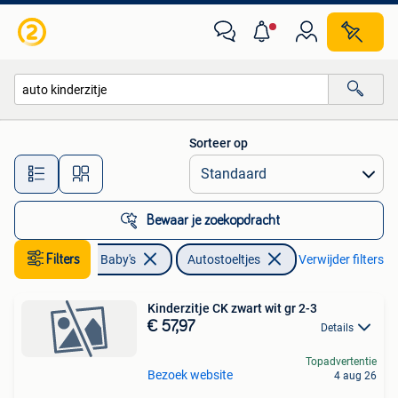
Autostoeltjes
Sorteer op
Alle afstanden…
Bewaar je zoekopdracht
Kinderen en Baby's
Filters
Autostoeltjes
Verwijder filters
Kinderzitje CK zwart wit gr 2-3
€ 57,97
Details
Topadvertentie
Bezoek website
4 aug 26