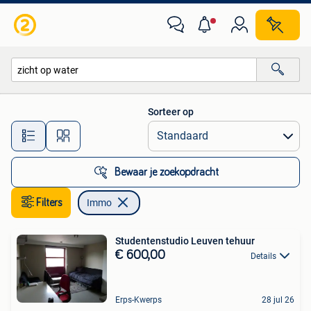
Immo
Sorteer op
Alle afstanden…
Bewaar je zoekopdracht
Filters
Immo
Studentenstudio Leuven tehuur
€ 600,00
Details
Erps-Kwerps
28 jul 26