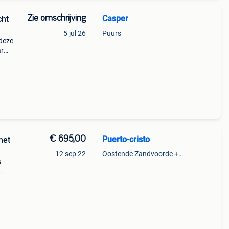
Zie omschrijving
Casper
cht
5 jul 26
Puurs
 deze
ar
(regio
€ 695,00
Puerto-cristo
12 sep 22
Oostende Zandvoorde +Oostende
s