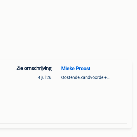
Zie omschrijving
Mieke Proost
.
4 jul 26
Oostende Zandvoorde +Oostende
sonen,
ras