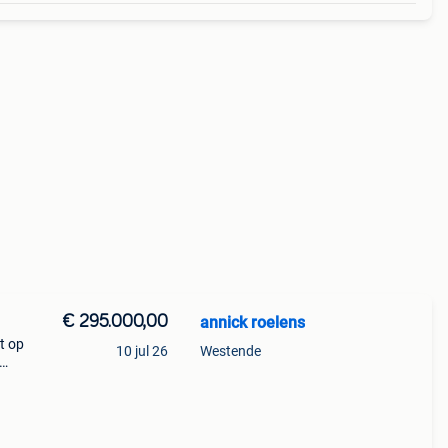
€ 295.000,00
annick roelens
t op
10 jul 26
Westende
aat