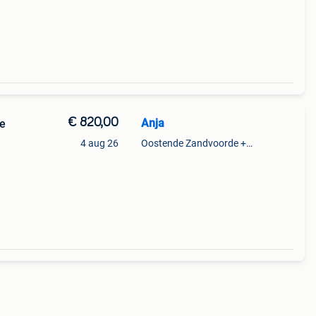
fst
€ 820,00
Anja
te
4 aug 26
Oostende Zandvoorde +Oostende
van
e