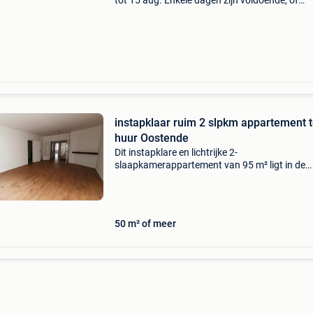
tot 15 aug. Enkele dagen zijn voldoende, of
midweek, of een weekend. Wel in oostende; lie
met zeezicht.
instapklaar ruim 2 slpkm appartement 
huur Oostende
Dit instapklare en lichtrijke 2-
slaapkamerappartement van 95 m² ligt in de
rustige residentie orion, op slechts 100 meter 
het strand van oostende. Gelegen op de eerst
verdieping (met lift), genie
50 m² of meer