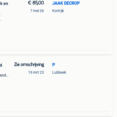
€ 85,00
JAAK DECROP
jk en
7 mei 26
Kortrijk
t
ntrum.
e
Zie omschrijving
P
d
19 mrt 23
Lubbeek
tende
zicht
 het