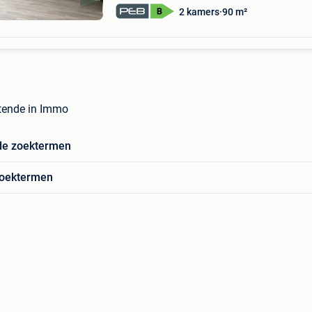
2 kamers
90 m²
tende in Immo
de zoektermen
zoektermen