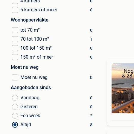
4 kamers
0
5 kamers of meer
0
Woonoppervlakte
tot 70 m²
0
70 tot 100 m²
1
100 tot 150 m²
0
150 m² of meer
0
Moet nu weg
Moet nu weg
0
Aangeboden sinds
Vandaag
0
Gisteren
0
Een week
2
Altijd
8