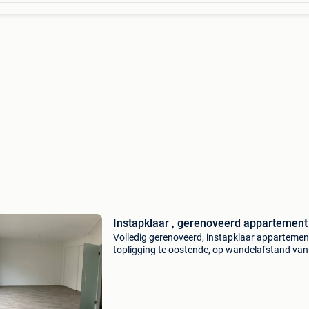
Instapklaar , gerenoveerd appartement
Volledig gerenoveerd, instapklaar appartemen
topligging te oostende, op wandelafstand van
centrum, casino, leopoldpark en strand. Het
hoekappartement met zijdelings zeezicht best
uit een ruime