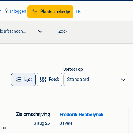
n
Inloggen
FR
Plaats zoekertje
lle afstanden…
Zoek
Sorteer op
Lijst
Foto’s
Zie omschrijving
Frederik Hebbelynck
3 aug 26
Gavere
n nu