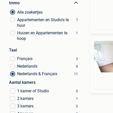
Immo
Alle zoekertjes
Appartementen en Studio's te
7
huur
Huizen en Appartementen te
1
koop
Taal
Français
3
Nederlands
8
Nederlands & Français
11
Aantal kamers
1 kamer of Studio
0
2 kamers
1
3 kamers
0