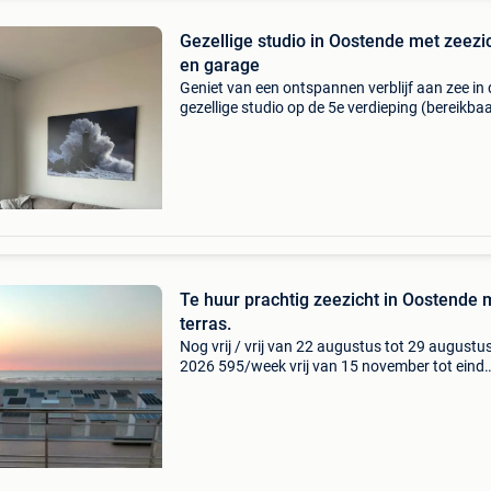
Gezellige studio in Oostende met zeezi
en garage
Geniet van een ontspannen verblijf aan zee in
gezellige studio op de 5e verdieping (bereikba
met de lift), gelegen op de zeedijk in oostende 
mariakerke) de studio beschikt over een terra
Te huur prachtig zeezicht in Oostende met
terras.
Nog vrij / vrij van 22 augustus tot 29 augustu
2026 595/week vrij van 15 november tot eind
december 2026 info staat op onze website
schoolvakantie juli/aug 595 euro/week/all in
april/mei 350 euro/wee