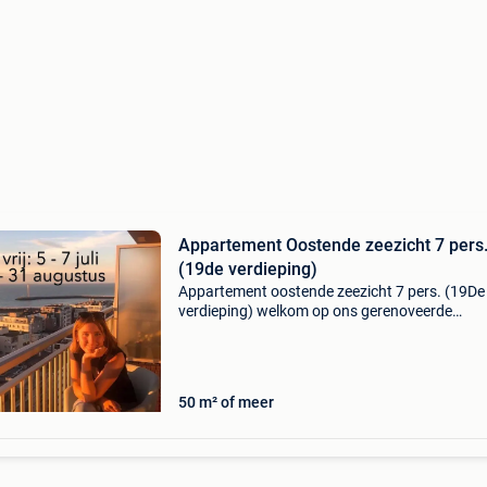
Appartement Oostende zeezicht 7 pers
(19de verdieping)
Appartement oostende zeezicht 7 pers. (19De
verdieping) welkom op ons gerenoveerde
appartement ‘zoenende zeetegels’ voor 7 per
met 2 terrassen (frontaal zeezicht + zonneter
met zicht op de ha
50 m² of meer