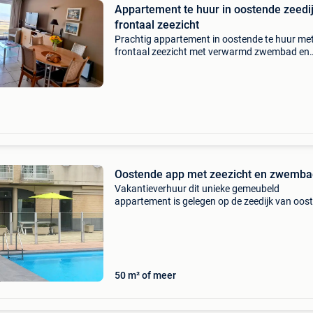
Appartement te huur in oostende zeedi
frontaal zeezicht
Prachtig appartement in oostende te huur me
frontaal zeezicht met verwarmd zwembad en
garage alle comfort en dicht bij oostendse ce
Tram brengt u naar knokke en plopsaland in d
panne. Nog 5 da
Oostende app met zeezicht en zwemba
Vakantieverhuur dit unieke gemeubeld
appartement is gelegen op de zeedijk van oos
met een prachtig zeezicht aan de voorzijde en 
op het zwembad aan de achterzijde. Wanneer
nog wat fris i
50 m² of meer