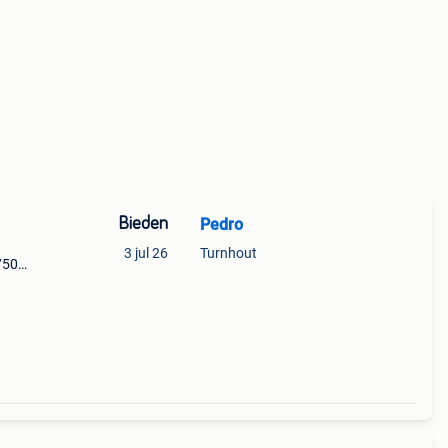
Bieden
Pedro
3 jul 26
Turnhout
750€
val,