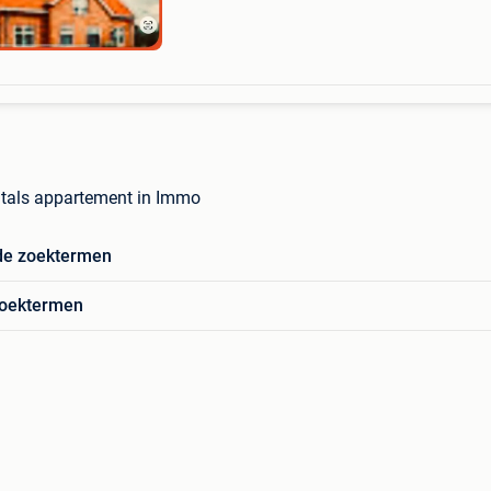
lille, poe
ntals appartement in Immo
de zoektermen
zoektermen