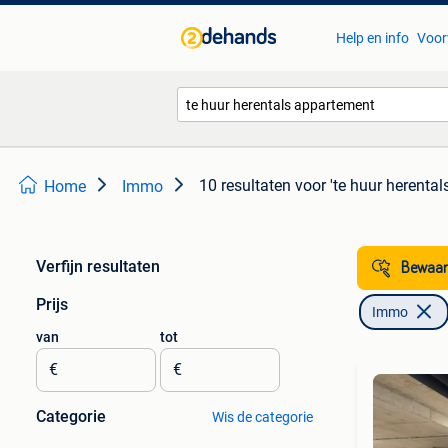
Help en info
Voor
10 resultaten
voor 'te huur herenta
Home
Immo
Verfijn resultaten
Bewaar
Prijs
Immo
van
tot
€
€
Categorie
Wis de categorie