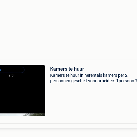
Kamers te huur
Kamers te huur in herentals kamers per 2
personnen geschikt voor arbeiders 1persoon 
2personen 850€ water, electriciteit, internet, af
verwarming, tv etc… dit inbegrepen in de prijs