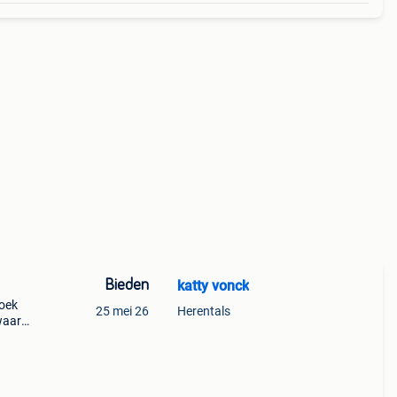
Bieden
katty vonck
zoek
25 mei 26
Herentals
waar
 een
u