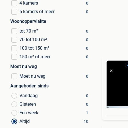
4 kamers
0
5 kamers of meer
0
Woonoppervlakte
tot 70 m²
0
70 tot 100 m²
0
100 tot 150 m²
0
150 m² of meer
0
Moet nu weg
Moet nu weg
0
Aangeboden sinds
Vandaag
0
Gisteren
0
Een week
1
Altijd
10