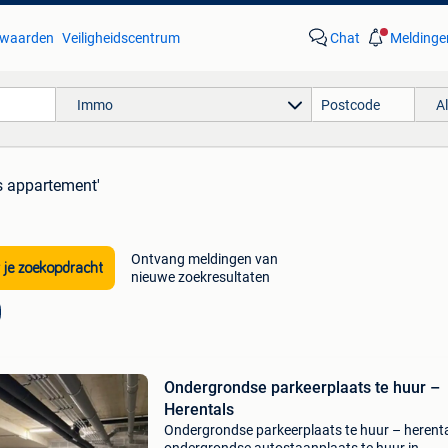
waarden
Veiligheidscentrum
Chat
Meldinge
Immo
A
ls appartement'
Ontvang meldingen van
 je zoekopdracht
nieuwe zoekresultaten
Ondergrondse parkeerplaats te huur –
Herentals
Ondergrondse parkeerplaats te huur – herent