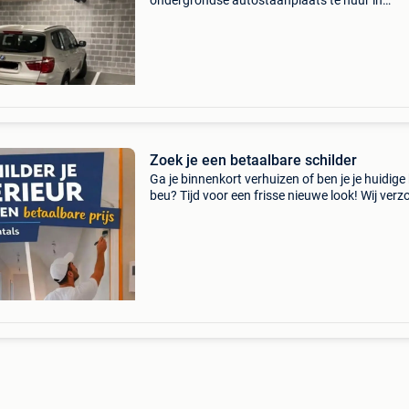
ondergrondse autostaanplaats te huur in
residentie de gaanderij – herentals gelegen aa
ingang via de fraikinstraat, onder de luxueuze
appartementen v
Zoek je een betaalbare schilder
Ga je binnenkort verhuizen of ben je je huidige 
beu? Tijd voor een frisse nieuwe look! Wij verz
schilderwerken aan een schappelijke prijs. Je 
rekenen op proper, nauwkeurig werk en een v