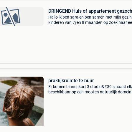
DRINGEND Huis of appartement gezoch
Hallo ik ben sara en ben samen met mijn gezin
kinderen van 7j en 8 maanden op zoek naar e
woning. Ik en mijn partner hebben beide een
inkomen, wij hebben geen huisdieren. Als jij ee
huis of
praktijkruimte te huur
Er komen binnenkort 3 studio&#39;s naast el
beschikbaar op een mooi en natuurlijk domein
Ideaal voor alles wellness-gerelateerd: -
schoonheidsspecialiste - massage - make-up
artiste - persona