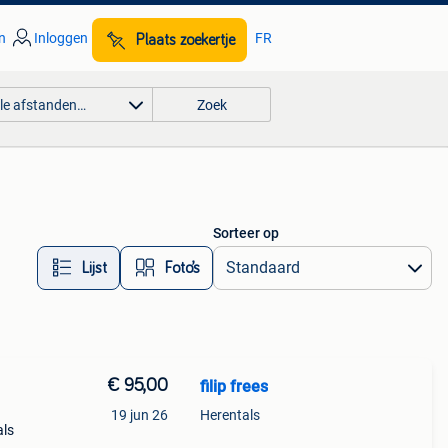
n
Inloggen
FR
Plaats zoekertje
lle afstanden…
Zoek
Sorteer op
Lijst
Foto’s
€ 95,00
filip frees
19 jun 26
Herentals
als