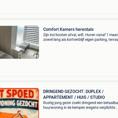
Comfort Kamers herentals
Zijn incl kosten afval, wifi. Huren vanaf 1 maa
zowel lang als kortverblijf eigen parking, terras
ontspannings ruimte. Gezamenlijke keuken. 
per persoon per maand bij 2 personen €850
DRINGEND GEZOCHT: DUPLEX /
APPARTEMENT / HUIS / STUDIO
Rustig jong gezin zoekt dringend een betaalba
huurwoning in de kempen wegens verplichte
verhuis binnen 1 maand. 📍 Regio: geel, olen,
herentals, grobbendonk, vorselaar, nijlen, licht