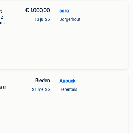
€ 1.000,00
sara
t
 2
13 jul 26
Borgerhout
en
n leuk
Bieden
Anouck
kaar
21 mei 26
Herentals
.