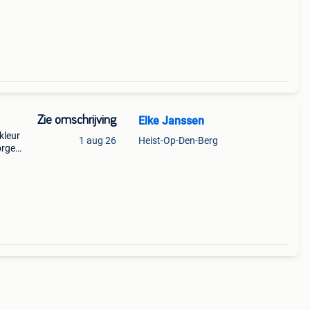
n de
Zie omschrijving
Elke Janssen
kleur
1 aug 26
Heist-Op-Den-Berg
orgen
kan