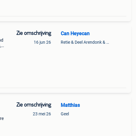
Zie omschrijving
Can Heyecan
nd
16 jun 26
Retie & Deel Arendonk & Oud-Turnhout
,
€650
Zie omschrijving
Matthias
23 mei 26
Geel
re
aart,