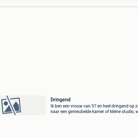
Dringend
Ik ben een vrouw van 57 en heel dringend op 
naar een gemeubelde kamer of kleine studio, 
ik mijn adres kan zetten, daar ik momenteel in
caravan verblijf en er waarschijnlijk eind juli er