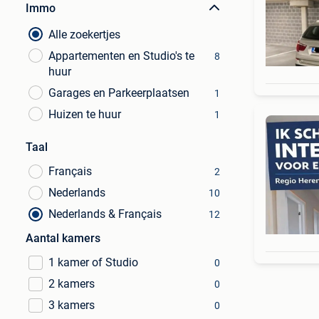
Immo
Alle zoekertjes
Appartementen en Studio's te
8
huur
Garages en Parkeerplaatsen
1
Huizen te huur
1
Taal
Français
2
Nederlands
10
Nederlands & Français
12
Aantal kamers
1 kamer of Studio
0
2 kamers
0
3 kamers
0