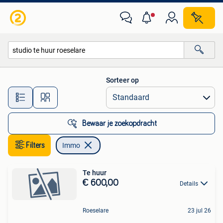
Immo
Sorteer op
Alle afstanden…
Bewaar je zoekopdracht
Filters
Immo
Te huur
€ 600,00
Details
Roeselare
23 jul 26