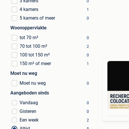
3 kamers
0
4 kamers
1
5 kamers of meer
0
Woonoppervlakte
tot 70 m²
0
70 tot 100 m²
2
100 tot 150 m²
0
150 m² of meer
1
Moet nu weg
Moet nu weg
0
Aangeboden sinds
Vandaag
0
Gisteren
0
Een week
2
Altijd
5