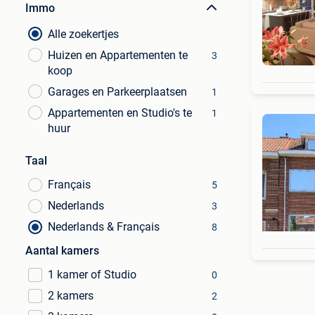
Immo
Alle zoekertjes
Huizen en Appartementen te
3
koop
Garages en Parkeerplaatsen
1
Appartementen en Studio's te
1
huur
Taal
Français
5
Nederlands
3
Nederlands & Français
8
Aantal kamers
1 kamer of Studio
0
2 kamers
2