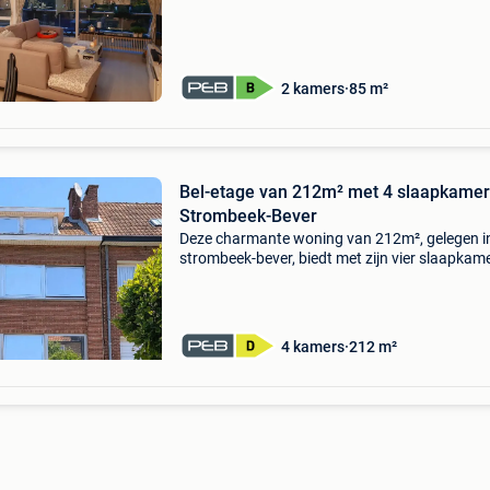
kelder, mogelijkheid om ondergrondse
parkeerplaats te huren
2 kamers
85 m²
Bel-etage van 212m² met 4 slaapkamer
Strombeek-Bever
Deze charmante woning van 212m², gelegen i
strombeek-bever, biedt met zijn vier slaapkam
een comfortabele woonervaring. De open
leefruimte met zicht op de tuin vormt het hart
het huis. De keuk
4 kamers
212 m²