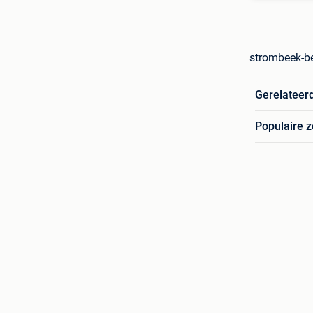
strombeek-b
Gerelateer
Populaire 