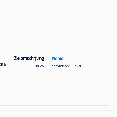
Zie omschrijving
Nems
on à
5 jul 26
Strombeek - Bever
ante
son