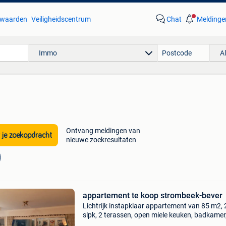
waarden
Veiligheidscentrum
Chat
Meldinge
Immo
A
Ontvang meldingen van
 je zoekopdracht
nieuwe zoekresultaten
appartement te koop strombeek-bever
Lichtrijk instapklaar appartement van 85 m2, 
slpk, 2 terassen, open miele keuken, badkamer
apparte wc, berging, 3 vestiaire kasten, grote