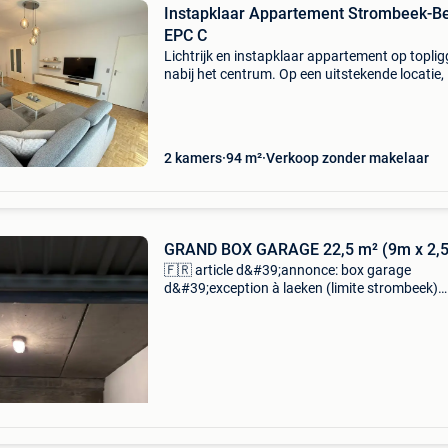
Instapklaar Appartement Strombeek-B
EPC C
Lichtrijk en instapklaar appartement op toplig
nabij het centrum. Op een uitstekende locatie, 
een rustige en verkeersarme straat en op
wandelafstand van winkels, scholen en het
centrum, bevindt
2 kamers
94 m²
Verkoop zonder makelaar
GRAND BOX GARAGE 22,5 m² (9m x 2,
🇫🇷 article d&#39;annonce: box garage
d&#39;exception à laeken (limite strombeek)
avenue du forum 17/1020 laeken opportunité r
grand box garage de 22,5 m² (9m x 2,50m) ré
sécurisé a