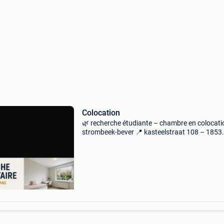
Colocation
🌿 recherche étudiante – chambre en colocati
strombeek-bever 📍 kasteelstraat 108 – 1853
strombeek-bever nous recherchons une étudi
calme et respectueuse pour partager une mai
familiale sit