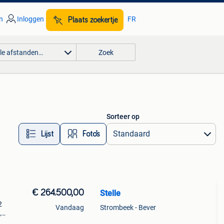
n
Inloggen
FR
Plaats zoekertje
lle afstanden…
Zoek
Sorteer op
Lijst
Foto’s
€ 264.500,00
Stelle
2
Vandaag
Strombeek - Bever
,