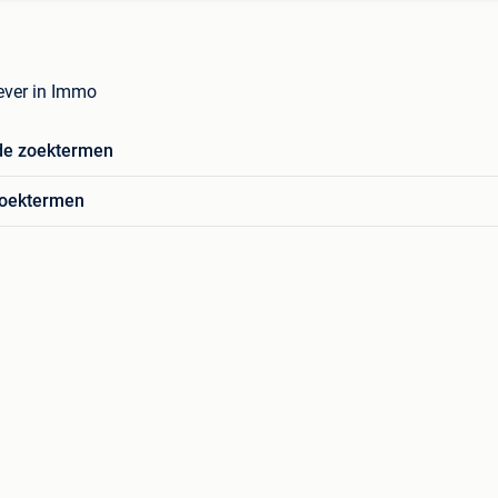
ever in Immo
de zoektermen
zoektermen