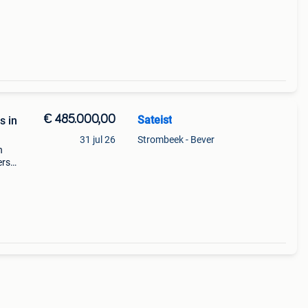
€ 485.000,00
Sateist
s in
31 jul 26
Strombeek - Bever
n
ers
 van