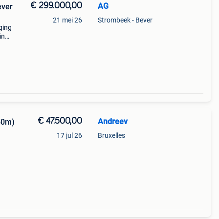
€ 299.000,00
AG
ever
21 mei 26
Strombeek - Bever
ging
in
€ 47.500,00
Andreev
50m)
17 jul 26
Bruxelles
are :
nové,