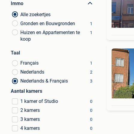
Immo
Alle zoekertjes
Gronden en Bouwgronden
1
Huizen en Appartementen te
1
koop
Taal
Français
1
Nederlands
2
Nederlands & Français
3
Aantal kamers
1 kamer of Studio
0
2 kamers
0
3 kamers
0
4 kamers
0