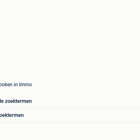
boken in Immo
de zoektermen
zoektermen