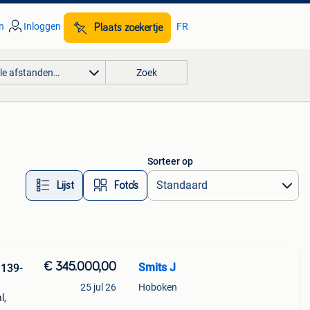
n
Inloggen
FR
Plaats zoekertje
lle afstanden…
Zoek
Sorteer op
Lijst
Foto’s
€ 345.000,00
Smits J
 139-
25 jul 26
Hoboken
l,