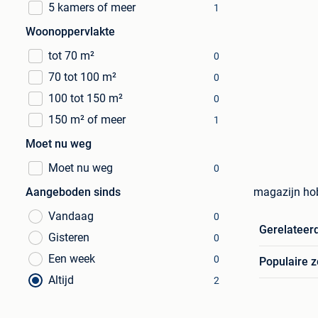
5 kamers of meer
1
Woonoppervlakte
tot 70 m²
0
70 tot 100 m²
0
100 tot 150 m²
0
150 m² of meer
1
Moet nu weg
Moet nu weg
0
Aangeboden sinds
magazijn ho
Vandaag
0
Gerelateer
Gisteren
0
Een week
0
Populaire 
Altijd
2