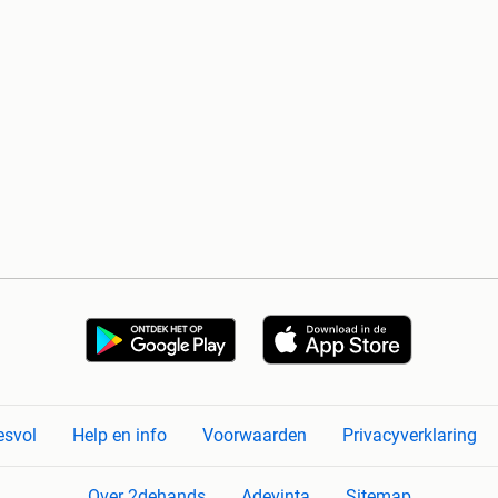
esvol
Help en info
Voorwaarden
Privacyverklaring
Over 2dehands
Adevinta
Sitemap