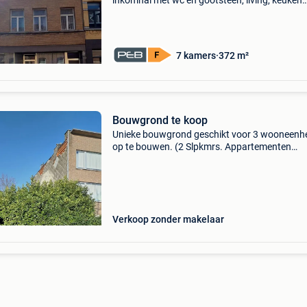
inkomhal met wc en gootsteen, living, keuken
,badkamer ligbad, met 4 slaapkamers, 2
slaapkamers in rechtse achterbouw , slaapka
met badkamer douche in
7 kamers
372 m²
Bouwgrond te koop
Unieke bouwgrond geschikt voor 3 wooneenh
op te bouwen. (2 Slpkmrs. Appartementen
mogelijk) centraal gelegen in de steynstraat 1
2660 hoboken. Dichtbij centrum, scholen en
openbaar vervoer. 7
Verkoop zonder makelaar