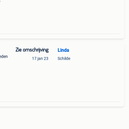
mer
Zie omschrijving
Linda
eden
17 jan 23
Schilde
27 te