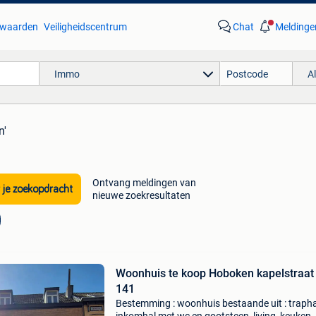
waarden
Veiligheidscentrum
Chat
Meldinge
Immo
A
n'
Ontvang meldingen van
 je zoekopdracht
nieuwe zoekresultaten
Woonhuis te koop Hoboken kapelstraat
141
Bestemming : woonhuis bestaande uit : trapha