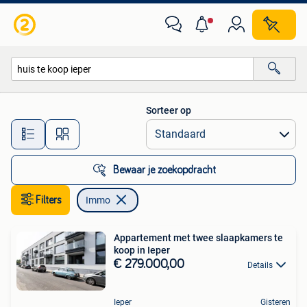
Immo
Sorteer op
Alle afstanden…
Bewaar je zoekopdracht
Filters
Immo
Appartement met twee slaapkamers te
koop in Ieper
€ 279.000,00
Details
Ieper
Gisteren