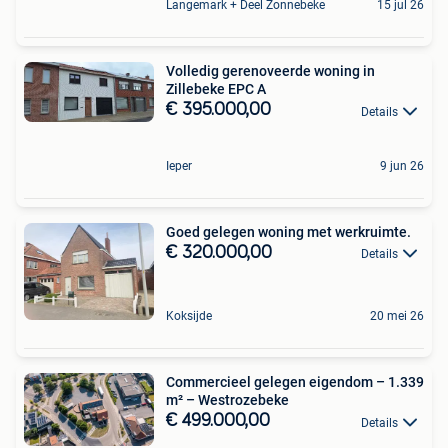
Langemark + Deel Zonnebeke
15 jul 26
Volledig gerenoveerde woning in
Zillebeke EPC A
€ 395.000,00
Details
Ieper
9 jun 26
Goed gelegen woning met werkruimte.
€ 320.000,00
Details
Koksijde
20 mei 26
Commercieel gelegen eigendom – 1.339
m² – Westrozebeke
€ 499.000,00
Details