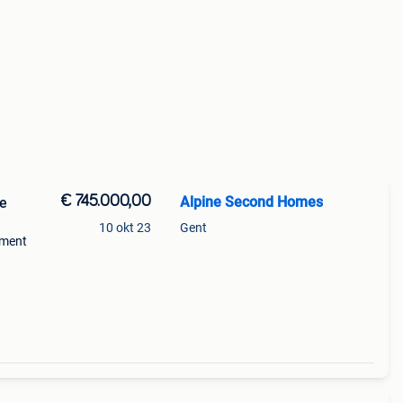
€ 745.000,00
Alpine Second Homes
10 okt 23
Gent
ement
en