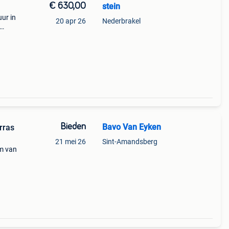
€ 630,00
stein
ur in
20 apr 26
Nederbrakel
.
Bieden
Bavo Van Eyken
rras
21 mei 26
Sint-Amandsberg
um van
van
e