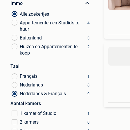
Immo
Alle zoekertjes
Appartementen en Studio's te
4
huur
Buitenland
3
Huizen en Appartementen te
2
koop
Taal
Français
1
Nederlands
8
Nederlands & Français
9
Aantal kamers
1 kamer of Studio
1
2 kamers
0