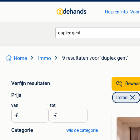
Help en info
Voor
9 resultaten
voor 'duplex gent'
Home
Immo
Verfijn resultaten
Bewaar
Prijs
Immo
van
tot
€
€
Categorie
Wis de categorie