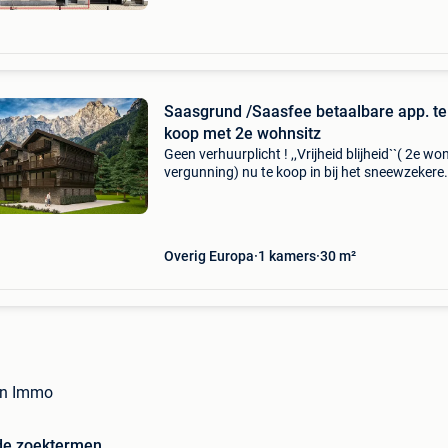
Saasgrund /Saasfee betaalbare app. te
koop met 2e wohnsitz
Geen verhuurplicht ! ,,Vrijheid blijheid``( 2e wo
vergunning) nu te koop in bij het sneewzekere
saasgrund,saasalmagell en bij saasfee in het
wallis. 8 Betaalbare 1, 2 of 3 slaapkamer
appartementen
Overig Europa
1 kamers
30 m²
in Immo
de zoektermen