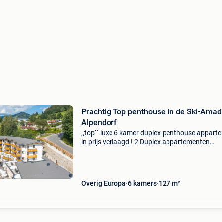
Prachtig Top penthouse in de Ski-Amade
Alpendorf
,,top`` luxe 6 kamer duplex-penthouse appart
in prijs verlaagd ! 2 Duplex appartementen
beschikbaar goed rendement, verhuur door
alpenparks resorts met een geweldige locatie 
uitzicht op het mo
Overig Europa
6 kamers
127 m²