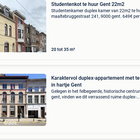
Studentenkot te huur Gent 22m2
Studentenkamer duplex kamer van 22m2 te hu
maaltebruggestraat 241, 9000 gent. 649€ per
maand (gas, electriciteit en water inbegrepen)
Enkel studenten. In de buurt van station gent
sintpiete
20 tot 35 m²
Karaktervol duplex-appartement met te
in hartje Gent
Gelegen in het felbegeerde, historische centr
gent, vinden we dit verrassend ruime duplex-
appartement. Dankzij de ligging geniet je hier 
de ultieme stadsbeleving, met cultuur, gezellig
hore