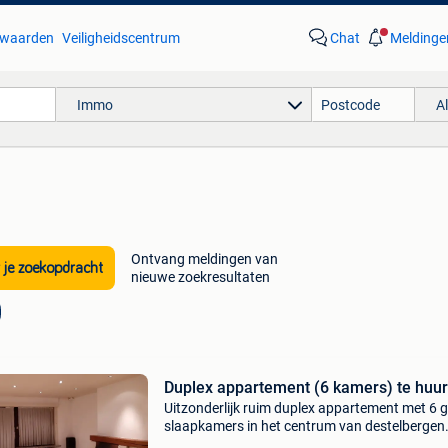
waarden
Veiligheidscentrum
Chat
Meldinge
Immo
A
Ontvang meldingen van
 je zoekopdracht
nieuwe zoekresultaten
Duplex appartement (6 kamers) te huur
Uitzonderlijk ruim duplex appartement met 6 g
slaapkamers in het centrum van destelbergen
u op zoek naar veel ruimte, een centrale ligging