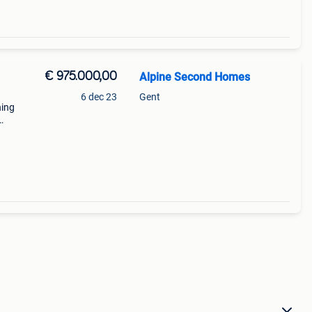
€ 975.000,00
Alpine Second Homes
6 dec 23
Gent
ning