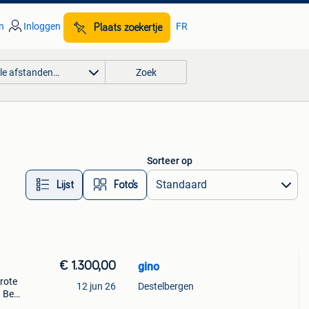
n
Inloggen
FR
Plaats zoekertje
lle afstanden…
Zoek
Sorteer op
Lijst
Foto’s
€ 1.300,00
gino
rote
12 jun 26
Destelbergen
. Bent
,