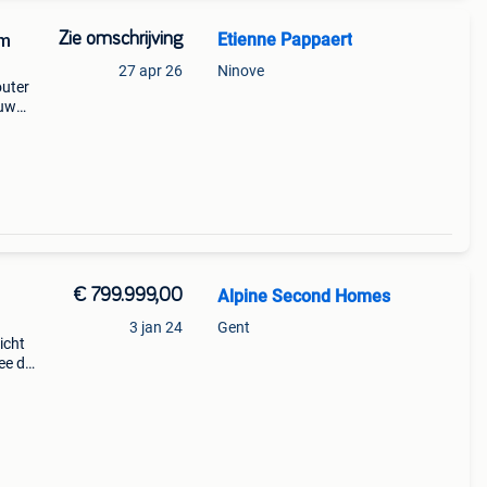
Zie omschrijving
Etienne Pappaert
um
27 apr 26
Ninove
outer
euw
s
met
€ 799.999,00
Alpine Second Homes
3 jan 24
Gent
icht
see de
nden