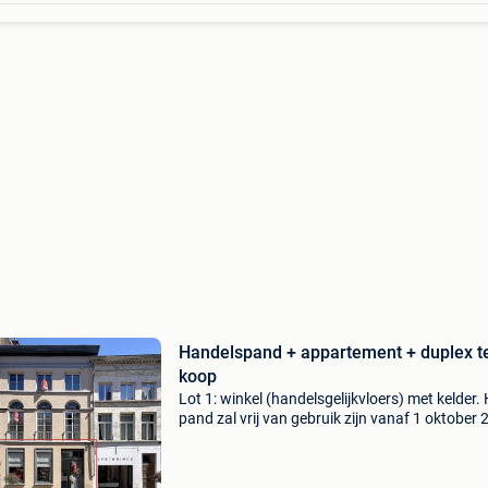
Handelspand + appartement + duplex t
koop
Lot 1: winkel (handelsgelijkvloers) met kelder.
pand zal vrij van gebruik zijn vanaf 1 oktober
en ligt tussen druk bezochte winkels en horec
bestaat uit een inkom, winkel, kitchenette,