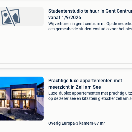
Studentenstudio te huur in Gent Centr
vanaf 1/9/2026
Wij verhuren in gent centrum nl. Op de nederk
een gemeubelde studentenstudio voor het ni
academiejaar 2026-2027 vanaf 1/9/2026 en i
voorzien van alle comfort nl. Eigen keukentje 
frigo met
Prachtige luxe appartementen met
meerzicht in Zell am See
Luxe duplex appartementen met prachtig uitz
op de zeller see en kitzstein gletscher zell am 
,,top`` sneeuwzekere bestemming,samen met
kaprun in het salzburgerland en nu ook verbo
met h
Overig Europa
3 kamers
87 m²