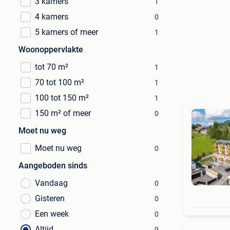
3 kamers
1
4 kamers
0
5 kamers of meer
1
Woonoppervlakte
tot 70 m²
1
70 tot 100 m²
1
100 tot 150 m²
1
150 m² of meer
0
Moet nu weg
Moet nu weg
0
Aangeboden sinds
Vandaag
0
Gisteren
0
Een week
0
Altijd
9