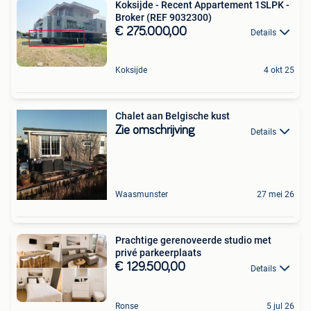
Koksijde - Recent Appartement 1SLPK -
Broker (REF 9032300)
€ 275.000,00
Details
Koksijde
4 okt 25
Chalet aan Belgische kust
Zie omschrijving
Details
Waasmunster
27 mei 26
Prachtige gerenoveerde studio met
privé parkeerplaats
€ 129.500,00
Details
Ronse
5 jul 26