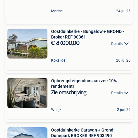
Mortsel
24 jul 26
Oostduinkerke - Bungalow + GROND -
Broker REF 90361
€ 87.000,00
Details
Koksijde
20 jul 26
Opbrengsteigendom aan zee 10%
rendement!
Zie omschrijving
Details
Wilrijk
2 jun 26
Oostduinkerke Caravan + Grond
Dunepark BROKER REF 903490