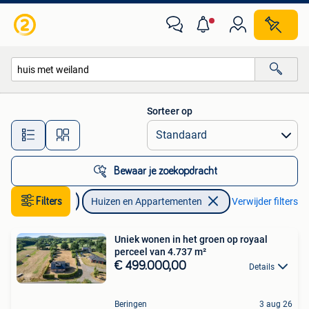
Huizen en Appartementen te koop
Sorteer op
Alle afstanden…
Bewaar je zoekopdracht
Immo
Filters
Huizen en Appartementen
Verwijder filters
Uniek wonen in het groen op royaal
perceel van 4.737 m²
€ 499.000,00
Details
Beringen
3 aug 26