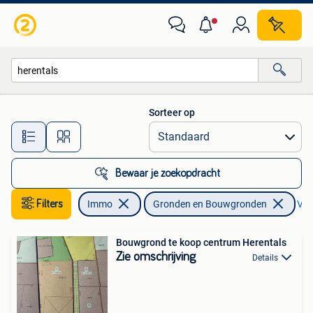
Gronden en Bouwgronden
Sorteer op
Alle afstanden…
Bewaar je zoekopdracht
Filters
Immo
Gronden en Bouwgronden
Verw
Bouwgrond te koop centrum Herentals
Zie omschrijving
Details