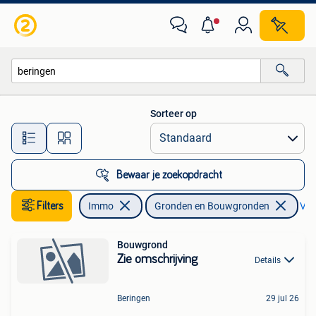
Gronden en Bouwgronden
Sorteer op
Alle afstanden…
Bewaar je zoekopdracht
Filters
Immo
Gronden en Bouwgronden
Verw
Bouwgrond
Zie omschrijving
Details
Beringen
29 jul 26