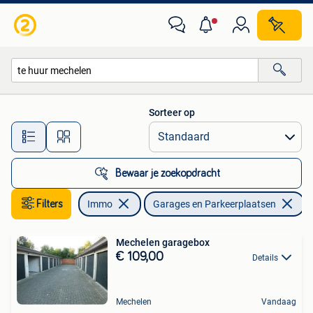
Garages en Parkeerplaatsen
Sorteer op
Alle afstanden…
Bewaar je zoekopdracht
Filters
Immo
Garages en Parkeerplaatsen
V
Mechelen garagebox
€ 109,00
Details
Mechelen
Vandaag