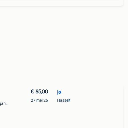
€ 85,00
jo
27 mei 26
Hasselt
ngang
t