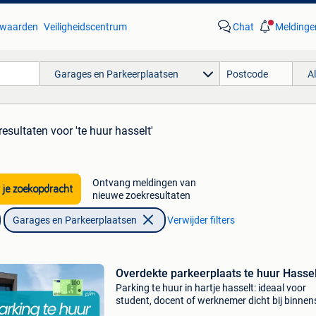
waarden
Veiligheidscentrum
Chat
Meldinge
Garages en Parkeerplaatsen
A
resultaten
voor 'te huur hasselt'
Ontvang meldingen van
 je zoekopdracht
nieuwe zoekresultaten
Garages en Parkeerplaatsen
Verwijder filters
Overdekte parkeerplaats te huur Hassel
Parking te huur in hartje hasselt: ideaal voor
student, docent of werknemer dicht bij binnen
campus en zwembad makkelijk en 24/7 berei