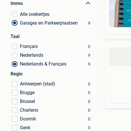
Immo
Alle zoekertjes
Garages en Parkeerplaatsen
9
Taal
Français
0
Nederlands
9
Nederlands & Français
9
Regio
Antwerpen (stad)
0
Brugge
0
Brussel
0
Charleroi
0
Doornik
0
Genk
0