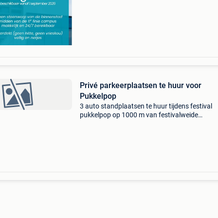
badgecontrole aan slagboom beschikbaar van
septembe
Privé parkeerplaatsen te huur voor
Pukkelpop
3 auto standplaatsen te huur tijdens festival
pukkelpop op 1000 m van festivalweide
beschikbaar op 20-21-22-23 augustus van te
betalen, wordt gereserveerd op nummerplaat 
terrein zonder afda