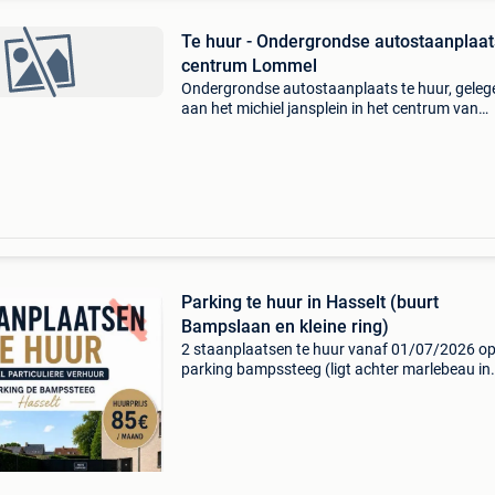
Te huur - Ondergrondse autostaanplaat
centrum Lommel
Ondergrondse autostaanplaats te huur, geleg
aan het michiel jansplein in het centrum van
lommel. Afgesloten en veilige ondergrondse
parking. Toegang via een automatische
garagepoort met afstandsbedi
Parking te huur in Hasselt (buurt
Bampslaan en kleine ring)
2 staanplaatsen te huur vanaf 01/07/2026 op
parking bampssteeg (ligt achter marlebeau in
bampsslaan 13 in hasselt) enkel particuliere
verhuur. Huur 85€/maand per staanplaats. In
je interes