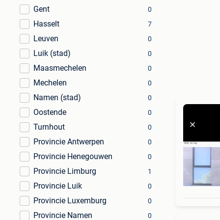
Gent
0
Hasselt
7
Leuven
0
Luik (stad)
0
Maasmechelen
0
Mechelen
0
Namen (stad)
0
Oostende
0
Turnhout
0
Provincie Antwerpen
0
Provincie Henegouwen
0
Provincie Limburg
1
Provincie Luik
0
Provincie Luxemburg
0
Provincie Namen
0