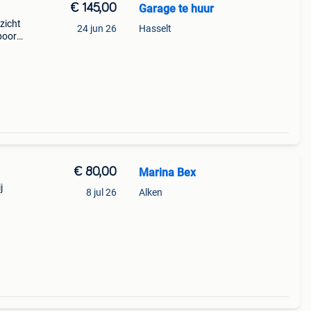
€ 145,00
Garage te huur
zicht
24 jun 26
Hasselt
poort
ijs
€ 80,00
Marina Bex
j
8 jul 26
Alken