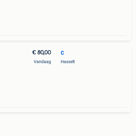
af 1
€ 80,00
C
Vandaag
Hasselt
voren
privé