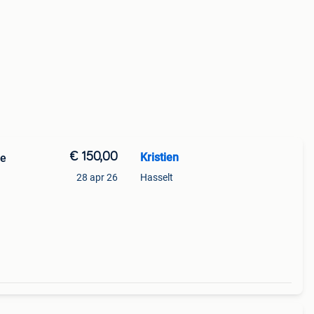
€ 150,00
Kristien
ne
28 apr 26
Hasselt