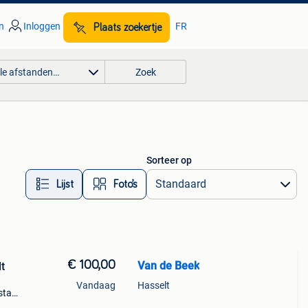
n
Inloggen
FR
Plaats zoekertje
lle afstanden…
Zoek
Sorteer op
Lijst
Foto’s
€ 100,00
Van de Beek
t
Vandaag
Hasselt
stad,
kbaar