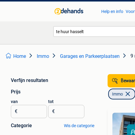
Help en info
Voor
9 
Home
Immo
Garages en Parkeerplaatsen
Verfijn resultaten
Bewaar
Prijs
Immo
van
tot
€
€
Categorie
Wis de categorie