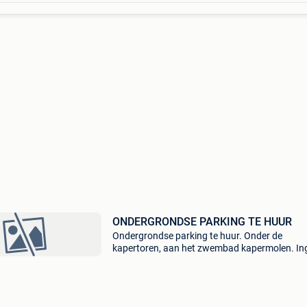
ONDERGRONDSE PARKING TE HUUR
Ondergrondse parking te huur. Onder de
kapertoren, aan het zwembad kapermolen. I
langs de koning boudewijnlaan. 300M van het
centrum gelegen in de campus elfde-liniestraa