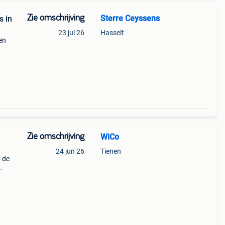
Zie omschrijving
Sterre Ceyssens
s in
23 jul 26
Hasselt
en
Zie omschrijving
WiCo
24 jun 26
Tienen
 de
dien