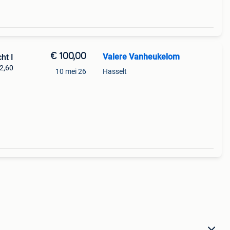
€ 100,00
Valere Vanheukelom
ht I
 2,60
10 mei 26
Hasselt