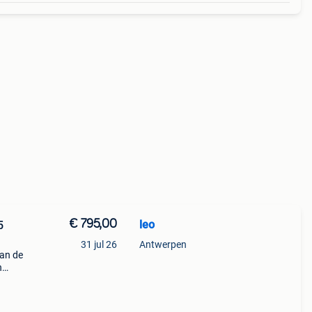
€ 795,00
leo
5
31 jul 26
Antwerpen
an de
n
 1