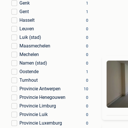
Genk
1
Gent
1
Hasselt
0
Leuven
0
Luik (stad)
0
Maasmechelen
0
Mechelen
0
Namen (stad)
0
Oostende
1
Turnhout
0
Provincie Antwerpen
10
Provincie Henegouwen
0
Provincie Limburg
0
Provincie Luik
0
Provincie Luxemburg
0