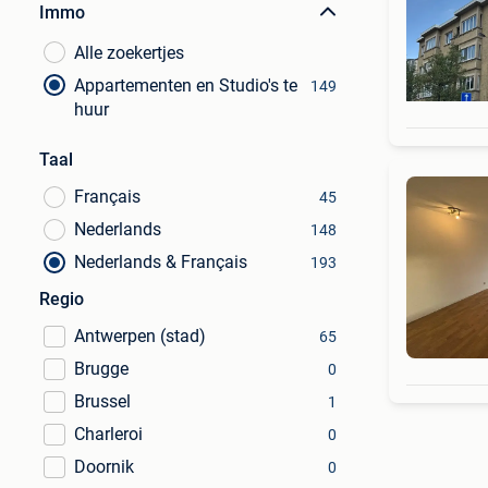
Immo
Alle zoekertjes
Appartementen en Studio's te
149
huur
Taal
Français
45
Nederlands
148
Nederlands & Français
193
Regio
Antwerpen (stad)
65
Brugge
0
Brussel
1
Charleroi
0
Doornik
0