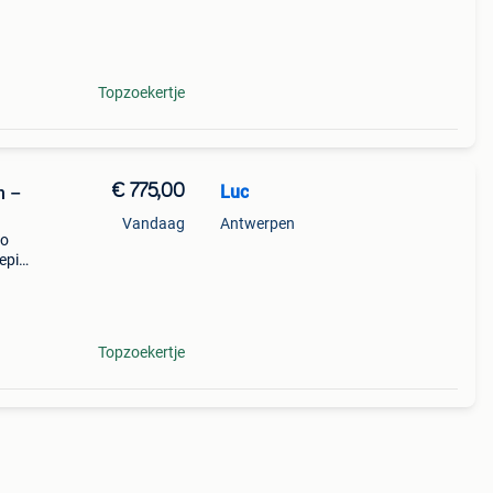
c 204
Topzoekertje
€ 775,00
Luc
n –
Vandaag
Antwerpen
io
ieping
me,
te
Topzoekertje