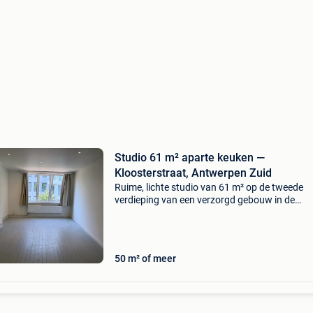
Studio 61 m² aparte keuken —
Kloosterstraat, Antwerpen Zuid
Ruime, lichte studio van 61 m² op de tweede
verdieping van een verzorgd gebouw in de
kloosterstraat, midden op het antwerpse zuid. 
geen doorsnee studio. Waar je normaal een
kitchenette in de ho
50 m² of meer