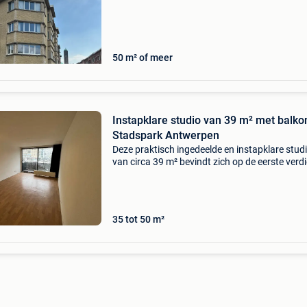
woonruimte. Conform elektrische keuring. Ep
(c) geïs
50 m² of meer
Instapklare studio van 39 m² met balko
Stadspark Antwerpen
Deze praktisch ingedeelde en instapklare stud
van circa 39 m² bevindt zich op de eerste verd
van een appartementsgebouw met lift. De rui
rechthoekige leefruimte beschikt over een gro
raam
35 tot 50 m²