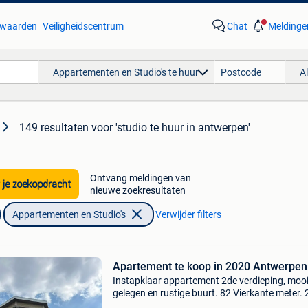
waarden
Veiligheidscentrum
Chat
Meldinge
Appartementen en Studio's te huur
A
149 resultaten
voor 'studio te huur in antwerpen'
Ontvang meldingen van
 je zoekopdracht
nieuwe zoekresultaten
Appartementen en Studio's
Verwijder filters
Apartement te koop in 2020 Antwerpen
Instapklaar appartement 2de verdieping, moo
gelegen en rustige buurt. 82 Vierkante meter. 
Slaapkamers, berging, kelder en terras, keuke