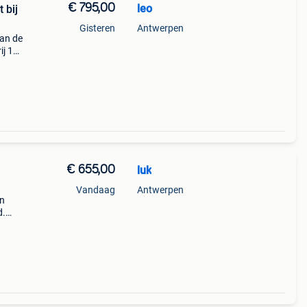
€ 795,00
leo
 bij
Gisteren
Antwerpen
an de
ij 1
€ 655,00
luk
Vandaag
Antwerpen
en
d.
018