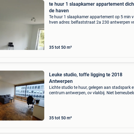
te huur 1 slaapkamer appartement dicht
de haven
Te huur 1 slaapkamer appartement op 5 min v
hven adres: belfaststraat 2a 230 antwerpen vr
sept 795 euro huur + 35 euro vaste kosten
35 tot 50 m²
Leuke studio, toffe ligging te 2018
Antwerpen
Lichte studio te huur, gelegen aan stadspark 
centrum antwerpen, ov vlakbij. Niet bemeubel
Aparte badkamer en keuken. Onmiddellijk
beschikbaar. Adres: plantin en moretuslei 2, 2
antwerpen. Huur
35 tot 50 m²