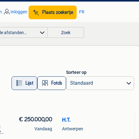
n
Inloggen
FR
Plaats zoekertje
lle afstanden…
Zoek
Sorteer op
Lijst
Foto’s
€ 250.000,00
H.T.
i
Vandaag
Antwerpen
2
n en