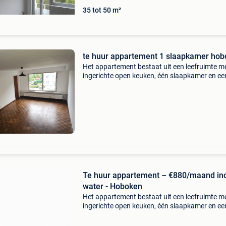
35 tot 50 m²
te huur appartement 1 slaapkamer ho
Het appartement bestaat uit een leefruimte m
ingerichte open keuken, één slaapkamer en ee
badkamer met douchecabine, toilet en wastafe
rustige appartement bevindt zich op
wandelafstand van ee
Te huur appartement – €880/maand inc
water - Hoboken
Het appartement bestaat uit een leefruimte m
ingerichte open keuken, één slaapkamer en ee
badkamer met douchecabine, toilet en wastafe
rustige appartement bevindt zich op