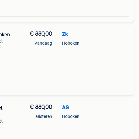
€ 880,00
Zk
boken
et
Vandaag
Hoboken
n
l. Dit
€ 880,00
AG
l.
Gisteren
Hoboken
et
n
l. Dit