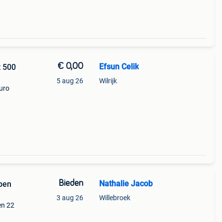
€ 0,00
Efsun Celik
t 500
5 aug 26
Wilrijk
uro
Bieden
Nathalie Jacob
pen
3 aug 26
Willebroek
en 22