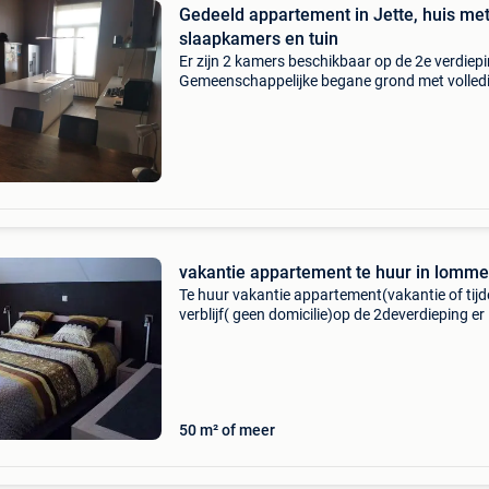
Gedeeld appartement in Jette, huis met
slaapkamers en tuin
Er zijn 2 kamers beschikbaar op de 2e verdiepi
Gemeenschappelijke begane grond met volled
uitgeruste keuken, eetkamer, woonkamer en g
tuin. Gedeelde badkamer op de 1e verdieping 
privékam
vakantie appartement te huur in lomme
Te huur vakantie appartement(vakantie of tijde
verblijf( geen domicilie)op de 2deverdieping er 
geen lift aanwezig u beschikt over een volledig
uitgeruste keuken,een comfortabel salon, de p
50 m² of meer