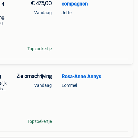
€ 475,00
compagnon
 4
Vandaag
Jette
ng.
ig
rote
en 2
Topzoekertje
Zie omschrijving
Rosa-Anne Annys
l
lijk
Vandaag
Lommel
is
rakti
Topzoekertje