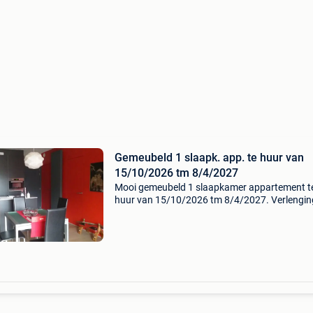
Gemeubeld 1 slaapk. app. te huur van
15/10/2026 tm 8/4/2027
Mooi gemeubeld 1 slaapkamer appartement t
huur van 15/10/2026 tm 8/4/2027. Verlenging
mogelijk. Living met zetel, 2 salontafeltjes, 2 zi
bakken, grote tv, wandmeubel, ingerichte keu
met oven