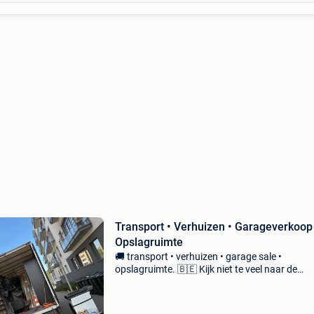
Transport • Verhuizen • Garageverkoop
Opslagruimte
🚚 transport • verhuizen • garage sale •
opslagruimte. 🇧🇪 Kijk niet te veel naar de
concurrentie want bij ons staat de kwaliteit v
dienstverlening voorop. Neem voor meer info