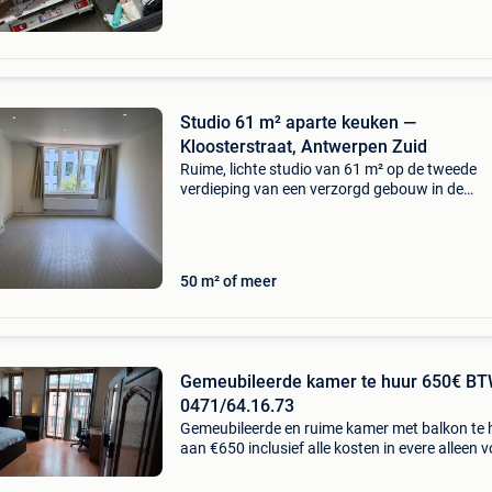
Studio 61 m² aparte keuken —
Kloosterstraat, Antwerpen Zuid
Ruime, lichte studio van 61 m² op de tweede
verdieping van een verzorgd gebouw in de
kloosterstraat, midden op het antwerpse zuid. 
geen doorsnee studio. Waar je normaal een
kitchenette in de ho
50 m² of meer
Gemeubileerde kamer te huur 650€ B
0471/64.16.73
Gemeubileerde en ruime kamer met balkon te 
aan €650 inclusief alle kosten in evere alleen 
vrouwen en geen domiciliëring informatie:
0471/64.16.73