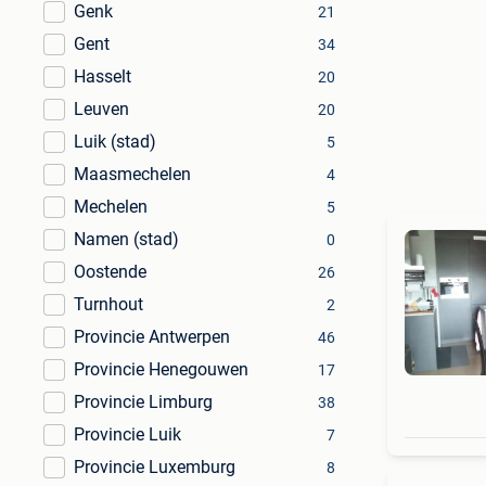
Genk
21
Gent
34
Hasselt
20
Leuven
20
Luik (stad)
5
Maasmechelen
4
Mechelen
5
Namen (stad)
0
Oostende
26
Turnhout
2
Provincie Antwerpen
46
Provincie Henegouwen
17
Provincie Limburg
38
Provincie Luik
7
Provincie Luxemburg
8