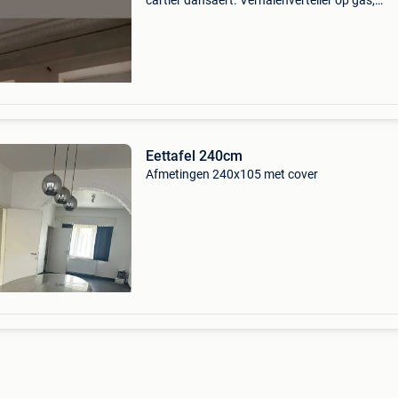
cartier dansaert. Verhalenverteller op gas,
elektriciteit en water, individuele verwarming.
Eettafel 240cm
Afmetingen 240x105 met cover