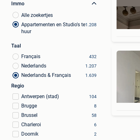
Immo
Alle zoekertjes
Appartementen en Studio's te
1.208
huur
Taal
Français
432
Nederlands
1.207
Nederlands & Français
1.639
Regio
Antwerpen (stad)
104
Brugge
8
Brussel
58
Charleroi
6
Doornik
2