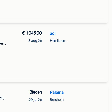
€ 1.045,00
adl
3 aug 26
Hemiksem
res
huur
Bieden
Paloma
50,-
29 jul 26
Berchem