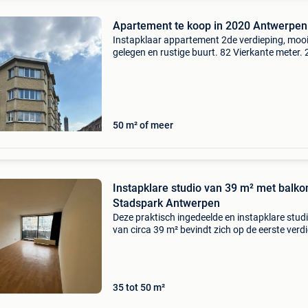
Apartement te koop in 2020 Antwerpen
Instapklaar appartement 2de verdieping, moo
gelegen en rustige buurt. 82 Vierkante meter. 
Slaapkamers, berging, kelder en terras, keuke
woonruimte. Conform elektrische keuring. Ep
(c) geïs
50 m² of meer
Instapklare studio van 39 m² met balko
Stadspark Antwerpen
Deze praktisch ingedeelde en instapklare stud
van circa 39 m² bevindt zich op de eerste verd
van een appartementsgebouw met lift. De rui
rechthoekige leefruimte beschikt over een gro
raam
35 tot 50 m²