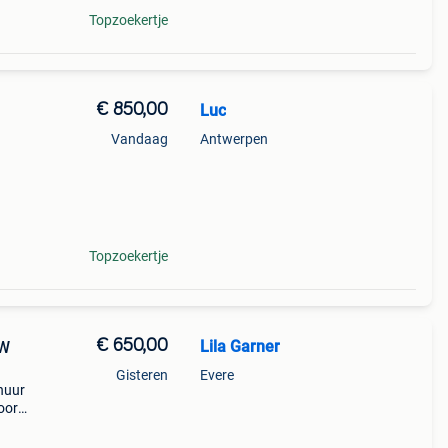
Topzoekertje
€ 850,00
Luc
Vandaag
Antwerpen
Dit is
Topzoekertje
€ 650,00
Lila Garner
TW
Gisteren
Evere
huur
voor