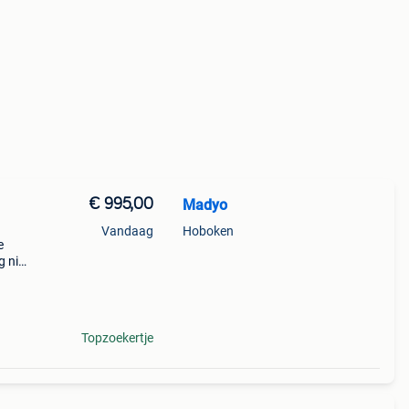
€ 995,00
Madyo
Vandaag
Hoboken
e
 niet
t
ken
Topzoekertje