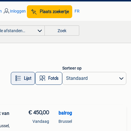
n
Inloggen
FR
Plaats zoekertje
lle afstanden…
Zoek
Sorteer op
Lijst
Foto’s
€ 450,00
balrog
t van
Vandaag
Brussel
ussel,