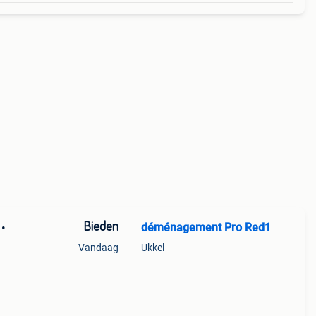
Bieden
déménagement Pro Red1
 •
Vandaag
Ukkel
an de
rmat