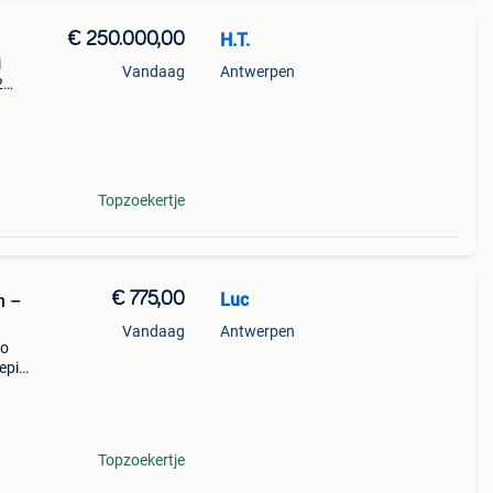
€ 250.000,00
H.T.
i
Vandaag
Antwerpen
2
n en
c 204
Topzoekertje
€ 775,00
Luc
n –
Vandaag
Antwerpen
io
ieping
me,
te
Topzoekertje