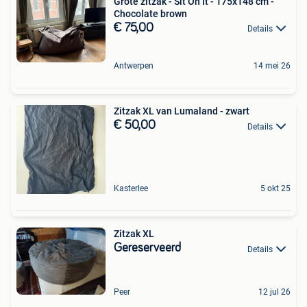
Grote zitzak - Sit On It - 175x148 cm -
Chocolate brown
€ 75,00
Details
Antwerpen
14 mei 26
Zitzak XL van Lumaland - zwart
€ 50,00
Details
Kasterlee
5 okt 25
Zitzak XL
Gereserveerd
Details
Peer
12 jul 26