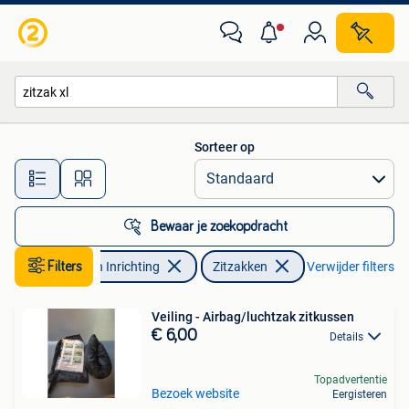
Zitzakken
Sorteer op
Alle afstanden…
Bewaar je zoekopdracht
Filters
Huis en Inrichting
Zitzakken
Verwijder filters
Veiling - Airbag/luchtzak zitkussen
€ 6,00
Details
Topadvertentie
Bezoek website
Eergisteren