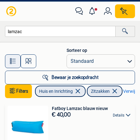
Zitzakken
Sorteer op
Alle afstanden…
Bewaar je zoekopdracht
Filters
Huis en Inrichting
Zitzakken
Verwijder
Fatboy Lamzac blauw nieuw
€ 40,00
Details