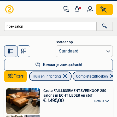
Zetels | Complete zithoeken
Sorteer op
Alle afstanden…
Bewaar je zoekopdracht
Filters
Huis en Inrichting
Complete zithoeken
Grote FAILLISSEMENTSVERKOOP 250
salons in ECHT LEDER en stof
€ 1.495,00
Details