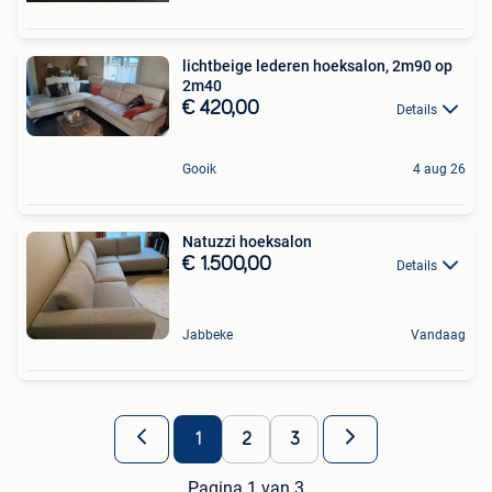
lichtbeige lederen hoeksalon, 2m90 op
2m40
€ 420,00
Details
Gooik
4 aug 26
Natuzzi hoeksalon
€ 1.500,00
Details
Jabbeke
Vandaag
1
2
3
Pagina 1 van 3