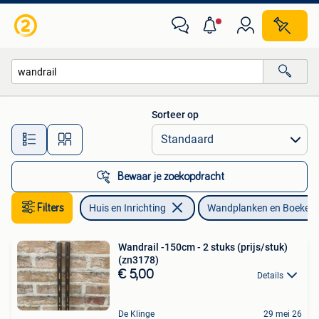
Woonaccessoires | Wandplanken en Boekenplanken
Sorteer op
Alle afstanden…
Bewaar je zoekopdracht
Filters
Huis en Inrichting
Wandplanken en Boeken
Wandrail -150cm - 2 stuks (prijs/stuk)
(zn3178)
€ 5,00
Details
De Klinge
29 mei 26