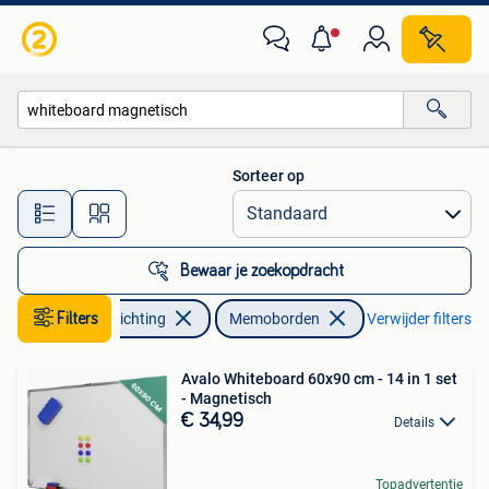
Woonaccessoires | Memoborden
Sorteer op
Alle afstanden…
Bewaar je zoekopdracht
Huis en Inrichting
Filters
Memoborden
Verwijder filters
Avalo Whiteboard 60x90 cm - 14 in 1 set
- Magnetisch
€ 34,99
Details
Topadvertentie