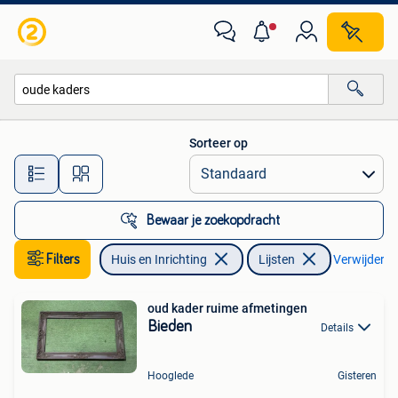
Woonaccessoires | Lijsten
Sorteer op
Alle afstanden…
Bewaar je zoekopdracht
Filters
Huis en Inrichting
Lijsten
Verwijder fi
oud kader ruime afmetingen
Bieden
Details
Hooglede
Gisteren