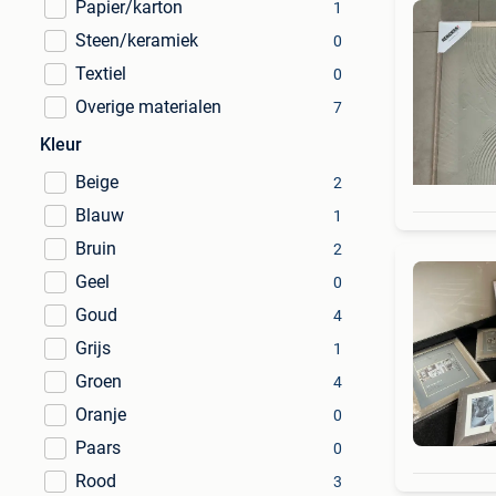
Papier/karton
1
Steen/keramiek
0
Textiel
0
Overige materialen
7
Kleur
Beige
2
Blauw
1
Bruin
2
Geel
0
Goud
4
Grijs
1
Groen
4
Oranje
0
Paars
0
Rood
3