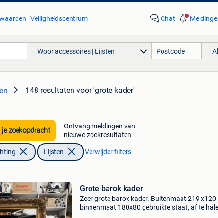
waarden
Veiligheidscentrum
Chat
Meldinge
Woonaccessoires | Lijsten
A
148 resultaten
voor 'grote kader'
ten
Ontvang meldingen van
 je zoekopdracht
nieuwe zoekresultaten
chting
Lijsten
Verwijder filters
Grote barok kader
Zeer grote barok kader. Buitenmaat 219 x120
binnenmaat 180x80 gebruikte staat, af te hale
magazijn in genk