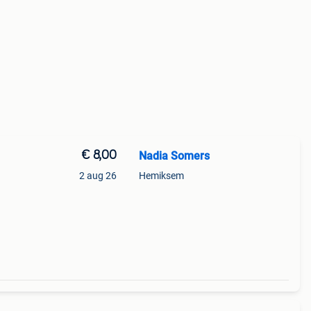
€ 8,00
Nadia Somers
2 aug 26
Hemiksem