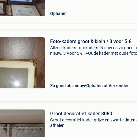
Ophalen
Foto-kaders groot & klein / 3 voor 5 €
Allerlei kaders-fotokaders. Nieuw en zo goed a
nieuw. 3 Voor 5 € ! +Oude kader met oude foto
Goede staat. 44 X 34 cm. +Nieuwe fotokader. 
30 X 21 cm. +Vintage goudkleur kader, 18 x 1
Zo goed als nieuw
Ophalen of Verzenden
Groot decoratief kader 8080
Groot decoratief kader grijze en zwarte tinten 
afhalen