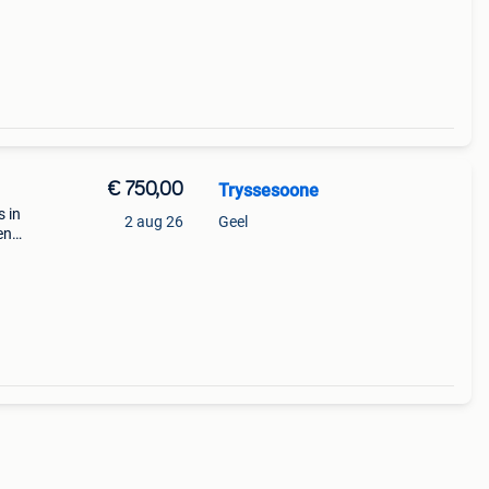
€ 750,00
Tryssesoone
s in
2 aug 26
Geel
en