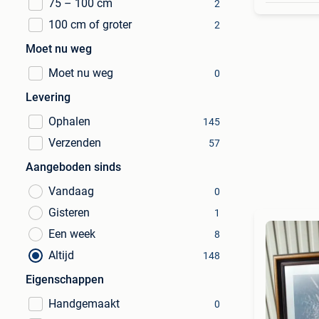
75 – 100 cm
2
100 cm of groter
2
Moet nu weg
Moet nu weg
0
Levering
Ophalen
145
Verzenden
57
Aangeboden sinds
Vandaag
0
Gisteren
1
Een week
8
Altijd
148
Eigenschappen
Handgemaakt
0