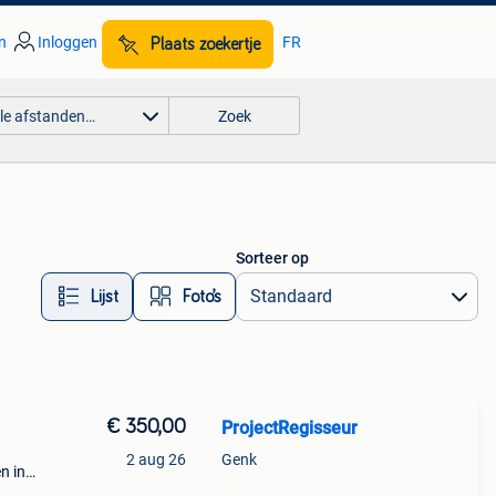
n
Inloggen
FR
Plaats zoekertje
lle afstanden…
Zoek
Sorteer op
Lijst
Foto’s
€ 350,00
ProjectRegisseur
2 aug 26
Genk
n in