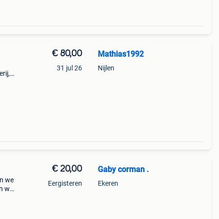
€ 80,00
Mathias1992
31 jul 26
Nijlen
rij,
n:
€ 20,00
Gaby corman .
en we
Eergisteren
Ekeren
jn wel