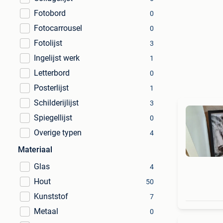
Fotobord
0
Fotocarrousel
0
Fotolijst
3
Ingelijst werk
1
Letterbord
0
Posterlijst
1
Schilderijlijst
3
Spiegellijst
0
Overige typen
4
Materiaal
Glas
4
Hout
50
Kunststof
7
Metaal
0