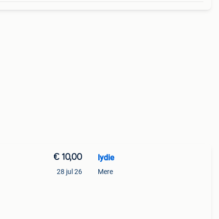
€ 10,00
lydie
28 jul 26
Mere