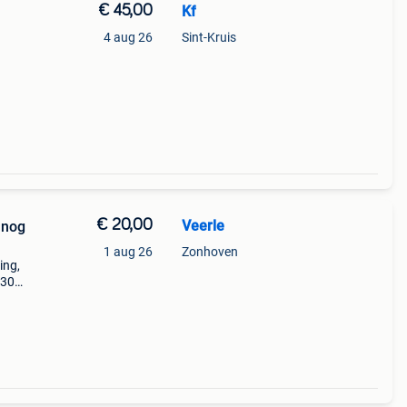
€ 45,00
Kf
4 aug 26
Sint-Kruis
€ 20,00
Veerle
 nog
1 aug 26
Zonhoven
ing,
 30
7
ders