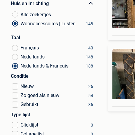
Huis en Inrichting
Alle zoekertjes
Woonaccessoires | Lijsten
148
Taal
Français
40
Nederlands
148
Nederlands & Français
188
Conditie
Nieuw
26
Zo goed als nieuw
54
Gebruikt
36
Type lijst
Clicklijst
0
Collagelijst
0