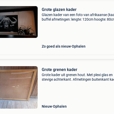
Grote glazen kader
Glazen kader van een foto van afrikaanse (ka
buffel afmetingen: lengte: 120cm hoogte: 80c
te halen in roeselare
Zo goed als nieuw
Ophalen
Grote grenen kader
Grote kader uit grenen hout. Met plexi glas en
stevige achterkant. Afmetingen buitenkant kad
lengte 105 cm en 76 cm breed. Afmetingen
binnenkant kader : lengte 98 cm en 68 cm bre
Kader is 2 cm
Nieuw
Ophalen