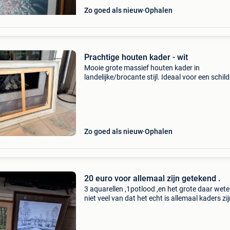
Zo goed als nieuw
Ophalen
Prachtige houten kader - wit
Mooie grote massief houten kader in
landelijke/brocante stijl. Ideaal voor een schilde
foto, spiegel of creatieve decoratie. De kader
verkeert in mooie staat en is stevig. Afmetinge
totale afmet
Zo goed als nieuw
Ophalen
20 euro voor allemaal zijn getekend .
3 aquarellen ,1potlood ,en het grote daar wet
niet veel van dat het echt is allemaal kaders zi
op te halen .