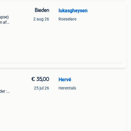
Bieden
lukasgheysen
apse)
2 aug 26
Roeselare
m af
€ 35,00
Hervé
25 jul 26
Herentals
er :
ed.