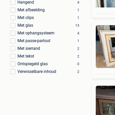
Hangend
4
Met afbeelding
1
Met clips
1
Met glas
13
Met ophangsysteem
4
Met passe-partout
1
Met sierrand
2
Met tekst
2
Ontspiegeld glas
0
Verwisselbare inhoud
2