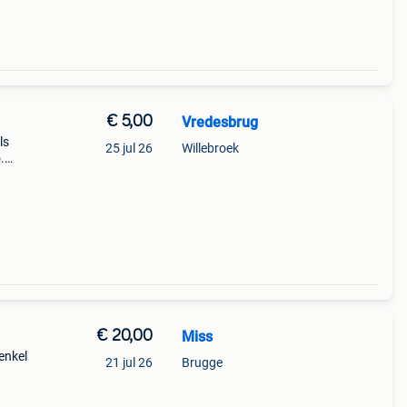
€ 5,00
Vredesbrug
ls
25 jul 26
Willebroek
.
Wit.
3 cm.
€ 20,00
Miss
enkel
21 jul 26
Brugge