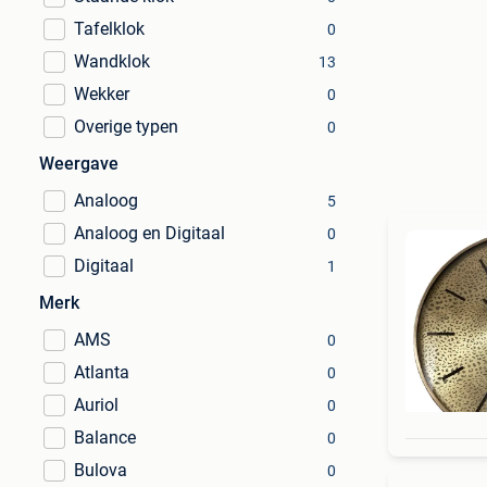
Tafelklok
0
Wandklok
13
Wekker
0
Overige typen
0
Weergave
Analoog
5
Analoog en Digitaal
0
Digitaal
1
Merk
AMS
0
Atlanta
0
Auriol
0
Balance
0
Bulova
0