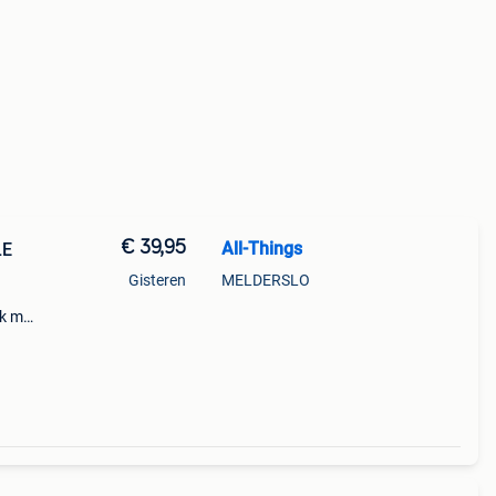
€ 39,95
All-Things
LE
Gisteren
MELDERSLO
k met
ur