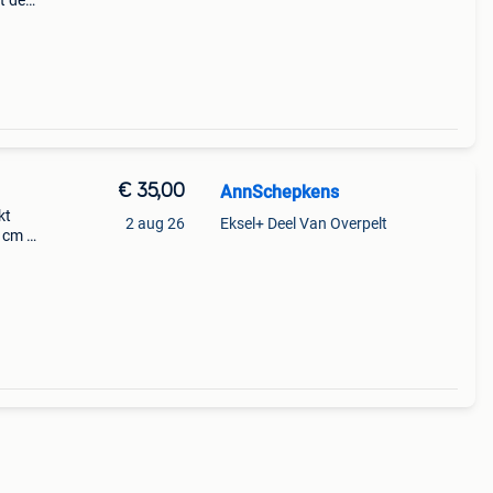
t de
oudt
€ 35,00
AnnSchepkens
kt
2 aug 26
Eksel+ Deel Van Overpelt
3 cm x