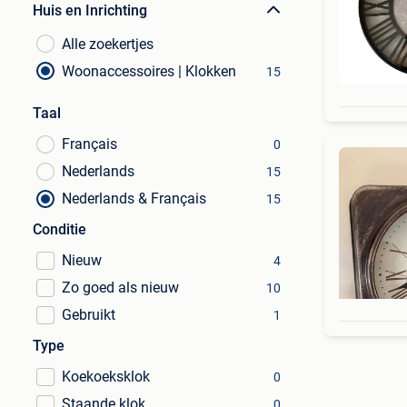
Huis en Inrichting
Alle zoekertjes
Woonaccessoires | Klokken
15
Taal
Français
0
Nederlands
15
Nederlands & Français
15
Conditie
Nieuw
4
Zo goed als nieuw
10
Gebruikt
1
Type
Koekoeksklok
0
Staande klok
0