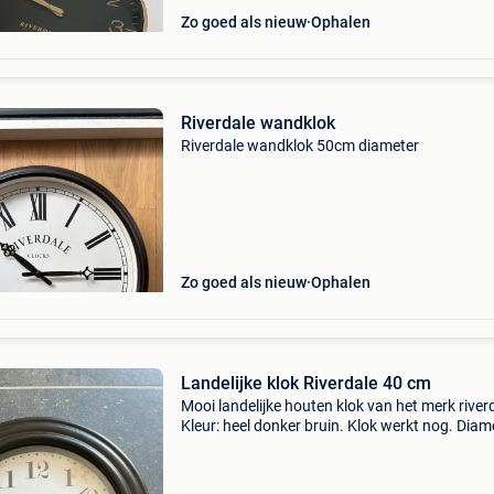
Zo goed als nieuw
Ophalen
Riverdale wandklok
Riverdale wandklok 50cm diameter
Zo goed als nieuw
Ophalen
Landelijke klok Riverdale 40 cm
Mooi landelijke houten klok van het merk river
Kleur: heel donker bruin. Klok werkt nog. Diam
40 cm kleine beschadiging aan de achterkant
de klok (zie laatste foto). (Batterij niet inbeg