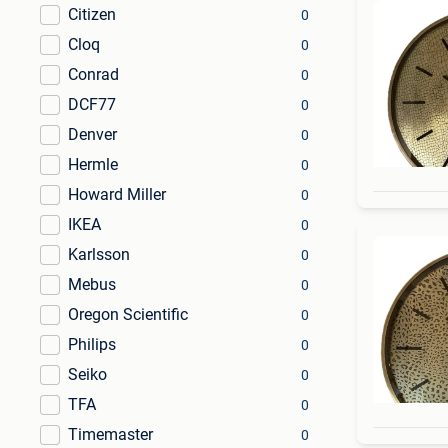
Citizen
0
Cloq
0
Conrad
0
DCF77
0
Denver
0
Hermle
0
Howard Miller
0
IKEA
0
Karlsson
0
Mebus
0
Oregon Scientific
0
Philips
0
Seiko
0
TFA
0
Timemaster
0