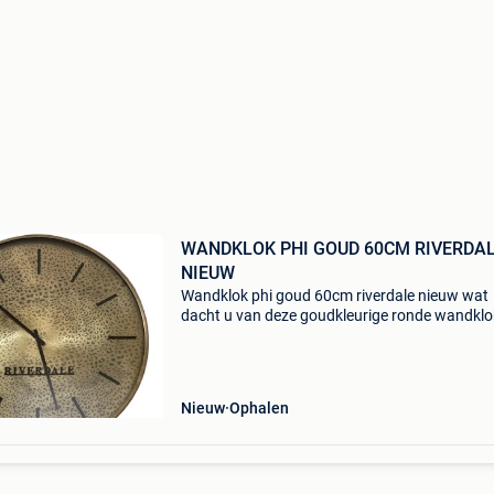
WANDKLOK PHI GOUD 60CM RIVERDA
NIEUW
Wandklok phi goud 60cm riverdale nieuw wat
dacht u van deze goudkleurige ronde wandklo
een wijzerplaat met panterprint en subtiele
tijdsaanduiding. Deze klok phi maakt je interie
helemaal af en
Nieuw
Ophalen