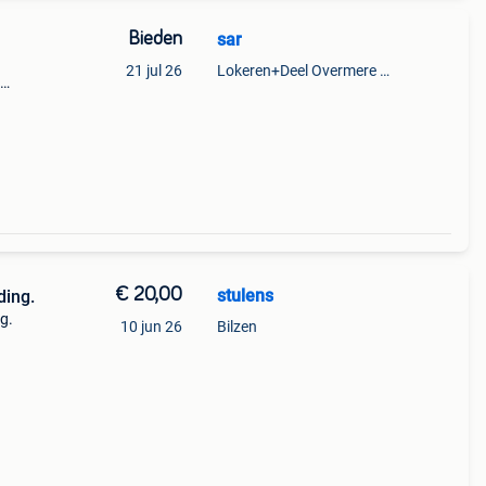
Bieden
sar
21 jul 26
Lokeren+Deel Overmere En Zele
€ 20,00
stulens
ding.
g.
10 jun 26
Bilzen