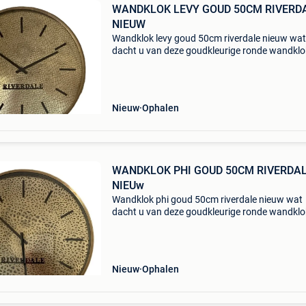
WANDKLOK LEVY GOUD 50CM RIVERD
NIEUW
Wandklok levy goud 50cm riverdale nieuw wat
dacht u van deze goudkleurige ronde wandklo
een wijzerplaat met slangenprint en subtiele
tijdsaanduiding. Deze klok levy maakt je interi
helemaal af
Nieuw
Ophalen
WANDKLOK PHI GOUD 50CM RIVERDA
NIEUw
Wandklok phi goud 50cm riverdale nieuw wat
dacht u van deze goudkleurige ronde wandklo
een wijzerplaat met panterprint en subtiele
tijdsaanduiding. Deze klok phi maakt je interie
helemaal af en
Nieuw
Ophalen