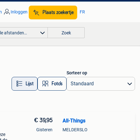
n
Inloggen
FR
Plaats zoekertje
lle afstanden…
Zoek
Sorteer op
Lijst
Foto’s
€ 39,95
All-Things
Gisteren
MELDERSLO
eze