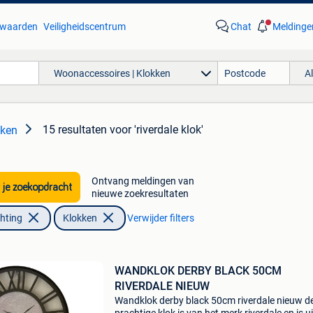
waarden
Veiligheidscentrum
Chat
Meldinge
Woonaccessoires | Klokken
A
15 resultaten
voor 'riverdale klok'
kken
Ontvang meldingen van
 je zoekopdracht
nieuwe zoekresultaten
chting
Klokken
Verwijder filters
WANDKLOK DERBY BLACK 50CM
RIVERDALE NIEUW
Wandklok derby black 50cm riverdale nieuw d