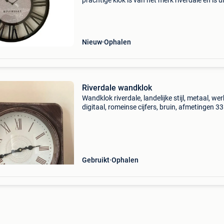
prachtige klok is van het merk riverdale en is ui
serie derby. Hij past perfect in uw huis als u h
van een luxe en chique uitstraling. Deze derby
Nieuw
Ophalen
Riverdale wandklok
Wandklok riverdale, landelijke stijl, metaal, wer
digitaal, romeinse cijfers, bruin, afmetingen 3
33 cm
Gebruikt
Ophalen