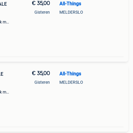
€ 35,00
All-Things
ALE
Gisteren
MELDERSLO
k met
eur
€ 35,00
All-Things
LE
Gisteren
MELDERSLO
k met
ur