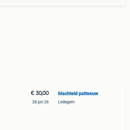
€ 30,00
Machteld patteeuw
28 jun 26
Ledegem