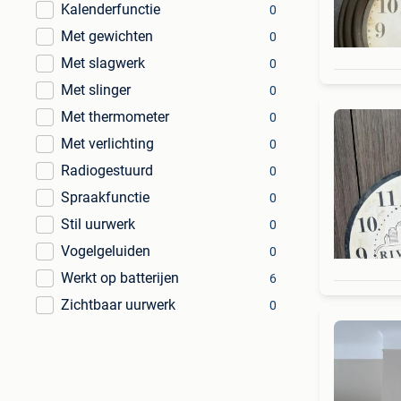
Kalenderfunctie
0
Met gewichten
0
Met slagwerk
0
Met slinger
0
Met thermometer
0
Met verlichting
0
Radiogestuurd
0
Spraakfunctie
0
Stil uurwerk
0
Vogelgeluiden
0
Werkt op batterijen
6
Zichtbaar uurwerk
0