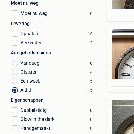
Moet nu weg
Moet nu weg
0
Levering
Ophalen
15
Verzenden
2
Aangeboden sinds
Vandaag
0
Gisteren
4
Een week
5
Altijd
15
Eigenschappen
Dubbelzijdig
0
Glow in the dark
0
Handgemaakt
0