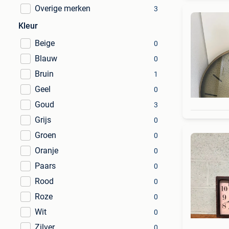
Overige merken
3
Kleur
Beige
0
Blauw
0
Bruin
1
Geel
0
Goud
3
Grijs
0
Groen
0
Oranje
0
Paars
0
Rood
0
Roze
0
Wit
0
Zilver
0