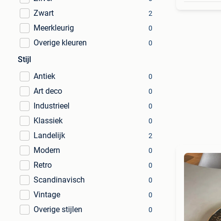
Zwart
2
Meerkleurig
0
Overige kleuren
0
Stijl
Antiek
0
Art deco
0
Industrieel
0
Klassiek
0
Landelijk
2
Modern
0
Retro
0
Scandinavisch
0
Vintage
0
Overige stijlen
0