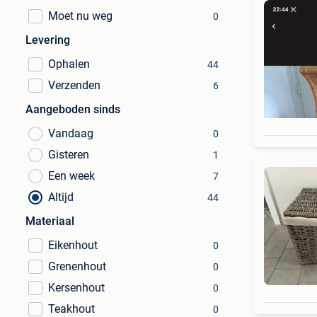
Moet nu weg
0
Levering
Ophalen
44
Verzenden
6
Aangeboden sinds
Vandaag
0
Gisteren
1
Een week
7
Altijd
44
Materiaal
Eikenhout
0
Grenenhout
0
Kersenhout
0
Teakhout
0