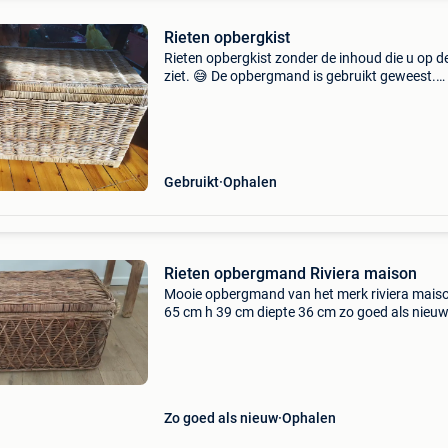
Rieten opbergkist
Rieten opbergkist zonder de inhoud die u op d
ziet. 😅 De opbergmand is gebruikt geweest.
Hoogte 48 cm, lengte 85 cm, diepte, 46 cm. (Er
nog een tweede opbergkist beschikbaar. Deze 
een kle
Gebruikt
Ophalen
Rieten opbergmand Riviera maison
Mooie opbergmand van het merk riviera maiso
65 cm h 39 cm diepte 36 cm zo goed als nieuw
Zo goed als nieuw
Ophalen