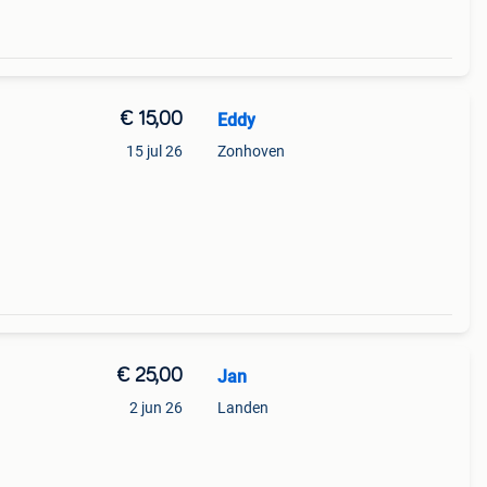
€ 15,00
Eddy
15 jul 26
Zonhoven
€ 25,00
Jan
2 jun 26
Landen