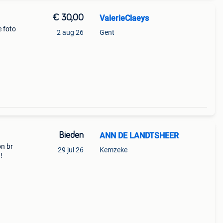
€ 30,00
ValerieClaeys
e foto
2 aug 26
Gent
 is
is
Bieden
ANN DE LANDTSHEER
n br
29 jul 26
Kemzeke
!