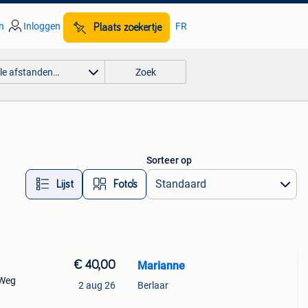
n
Inloggen
FR
Plaats zoekertje
lle afstanden…
Zoek
Sorteer op
Lijst
Foto’s
€ 40,00
Marianne
 Weg
2 aug 26
Berlaar