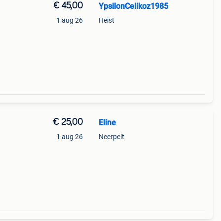
€ 45,00
YpsilonCelikoz1985
1 aug 26
Heist
€ 25,00
Eline
1 aug 26
Neerpelt