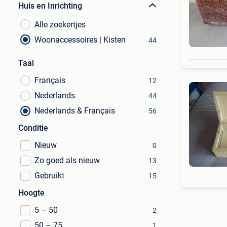
Huis en Inrichting
Alle zoekertjes
Woonaccessoires | Kisten
44
Taal
Français
12
Nederlands
44
Nederlands & Français
56
Conditie
Nieuw
0
Zo goed als nieuw
13
Gebruikt
15
Hoogte
5 – 50
2
50 – 75
1