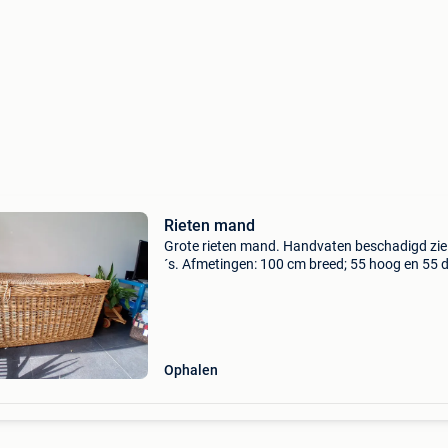
Rieten mand
Grote rieten mand. Handvaten beschadigd zie
´s. Afmetingen: 100 cm breed; 55 hoog en 55 
gratis af te halen in kortenberg. 2E verdieping
zonder lift
Ophalen