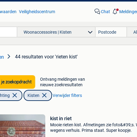
waarden
Veiligheidscentrum
Chat
Meldinge
Woonaccessoires | Kisten
A
44 resultaten
voor 'rieten kist'
en
Ontvang meldingen van
 je zoekopdracht
nieuwe zoekresultaten
chting
Kisten
Verwijder filters
kist in riet
Mooie rieten kist. Afmetingen zie foto&#39;s.
wegens verhuis. Prima staat. Super koopje.